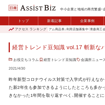
中小企業と地域の商売繁盛・
トップ
新着記事
企業事例
アクセス
ランキング
「青森市プレミアム商品券」利用店舗募集中（青森商工会議所）
経営トレンド豆知識 vol.17 斬
お役立ちコラム
経営トレンド豆知識
会議所ニュース2
2021/4/30
昨年新型コロナウイルス対策で入学式が行えなか
た新2年生も参加できるようにしたところも多か
きなかった1年間を取り返すべく、開催することに