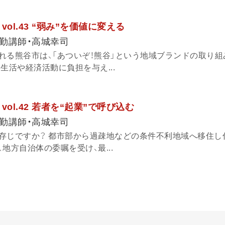
ol.43 “弱み”を価値に変える
勤講師・高城幸司
れる熊谷市は、「あついぞ！熊谷」という地域ブランドの取り組
生活や経済活動に負担を与え...
ol.42 若者を“起業”で呼び込む
勤講師・高城幸司
存じですか？ 都市部から過疎地などの条件不利地域へ移住し
地方自治体の委嘱を受け、最...