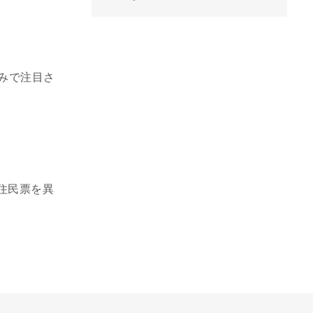
みで注目さ
住民票を異