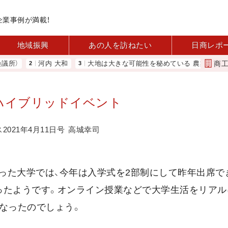
企業事例が満載！
地域振興
あの人を訪ねたい
日商レポ
商
河内 大和
大地は大きな可能性を秘めている 農業分野に商機あり
新なハイブリッドイベント
021年4月11日号
高城幸司
った大学では、今年は入学式を2部制にして昨年出席で
ったようです。オンライン授業などで大学生活をリアル
なったのでしょう。