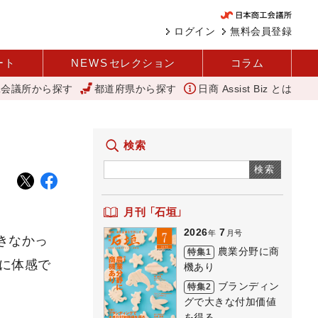
ログイン
無料会員登録
ート
NEWS
セレクション
コラム
工会議所から探す
都道府県から探す
日商 Assist Biz とは
 REACT
アップルパイ
外国人雇用状況を公表 過去最多、25
検索
検索
月刊 「石垣」
2026
7
年
月号
きなかっ
農業分野に商
特集1
に体感で
機あり
ブランディン
特集2
グで大きな付加価値
を得る