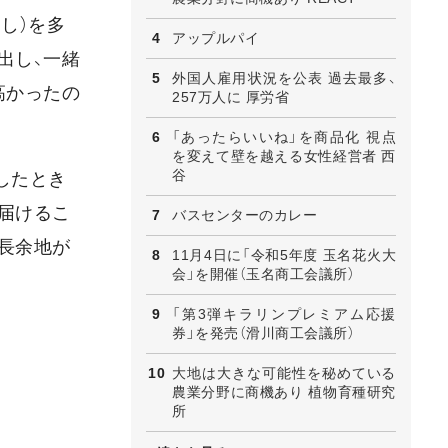
し）を多
アップルパイ
出し、一緒
外国人雇用状況を公表 過去最多、
高かったの
257万人に 厚労省
「あったらいいね」を商品化 視点
を変えて壁を越える女性経営者 西
谷
したとき
届けるこ
バスセンターのカレー
長余地が
11月4日に「令和5年度 玉名花火大
会」を開催（玉名商工会議所）
「第3弾キラリンプレミアム応援
券」を発売（滑川商工会議所）
大地は大きな可能性を秘めている
農業分野に商機あり 植物育種研究
所