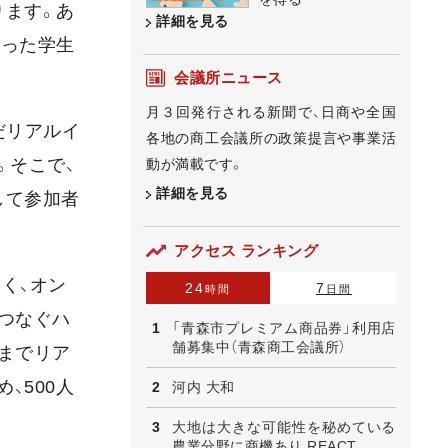
ります。あ
詳細を見る
だった学生
会議所ニュース
月３回発行される新聞で、日商や全国
だリアルイ
各地の商工会議所の政策提言や事業活
。そこで、
動が満載です。
詳細を見る
して参加者
アクセス ランキング
く、オン
24
7
時間
日間
つなぐハ
「青森市プレミアム商品券」利用店
舗募集中（青森商工会議所）
までリア
、500人
河内 大和
大地は大きな可能性を秘めている
農業分野に商機あり REACT