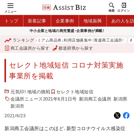
検索
ログイン
メニュー
トップ
新着記事
企業事例
地域振興
あの人を
中小企業と地域の商売繁盛・企業事例が満載！
ランキング
「青森市プレミアム商品券」利用店舗募集中（青森商工会議所）
商工会議所から探す
都道府県から探す
セレクト地域短信 コロナ対策実施
事業所を掲載
元気印! 地域の挑戦
セレクト地域短信
会議所ニュース2021年6月1日号
新潟商工会議所
新潟県
新潟市
2021/6/23
新潟商工会議所はこのほど、新型コロナウイルス感染症