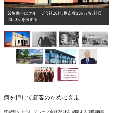
関彰商事はグループ会社26社、拠点数186カ所、社員
2350人を擁する
病を押して顧客のために奔走
茨城県を中心にグループ会社26社を展開する関彰商事