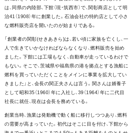
は、同県の内陸部、下館（現・筑西市）で、関彰商店として明
治41（1908）年に創業した。石油会社の特約店として小さ
な燃料販売店を開いたのが始まりである。
「創業者の関彰(せきあきら)は、若い頃に家族を亡くし、一
人で生きていかなければならなくなり、燃料販売を始め
ました。下館には工場もなく、自動車が走っているわけで
もない。そこで、茨城県や福島県の港を拠点とする漁船に
燃料を買っていただくことをメインに事業を拡大してい
きました」と、会長の関正夫さんは言う。関さんは婿養子
として昭和35（1960）年に入社し、39（1964）年に二代目
社長に就任、現在は会長を務めている。
創業当時、漁業は発動機で動く船に移行しつつあり、燃料
の需要が高まっていた。初代はそこに目を付け、下館から
海まで一番近いところでも50㎞もある距離をものともせ