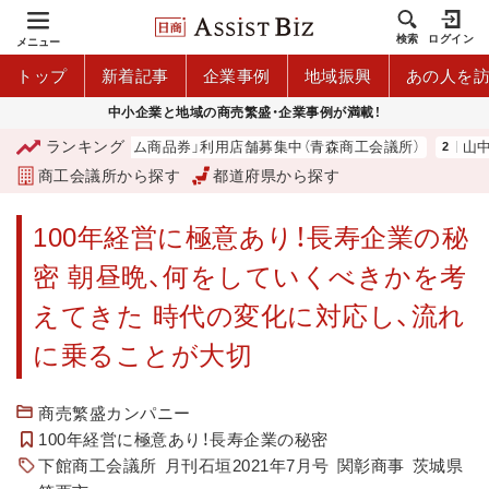
検索
ログイン
メニュー
トップ
新着記事
企業事例
地域振興
あの人を
中小企業と地域の商売繁盛・企業事例が満載！
ランキング
青森市プレミアム商品券」利用店舗募集中（青森商工会議所）
山中伸弥
商工会議所から探す
都道府県から探す
100年経営に極意あり！長寿企業の秘
密 朝昼晩、何をしていくべきかを考
えてきた 時代の変化に対応し、流れ
に乗ることが大切
商売繁盛カンパニー
100年経営に極意あり！長寿企業の秘密
下館商工会議所
月刊石垣2021年7月号
関彰商事
茨城県