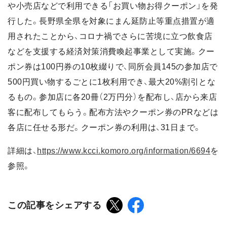
や小売店などで利用できる「お買い物お得クーポン」を発
行した。長野県全県を対象にまん延防止等重点措置が適
用されたことから、コロナ禍でさらに苦境に立つ飲食店
などを支援する経済対策消費喚起事業として実施。クー
ポン券は100円券の10枚綴りで、同所会員145の参加店で
500円買い物するごとに1枚利用でき、最大20%割引とな
るもの。参加店に各20冊（2万円分）を配布し、店から来店
客に配布してもらう。配布方法やクーポン券のPRなどは
各店に任せる形だ。クーポン券の利用は、31日まで。
詳細は、
https://www.kcci.komoro.org/information/6694
を
参照。
この記事をシェアする