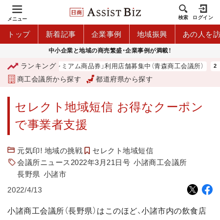
検索
ログイン
メニュー
トップ
新着記事
企業事例
地域振興
あの人を
中小企業と地域の商売繁盛・企業事例が満載！
ランキング
「青森市プレミアム商品券」利用店舗募集中（青森商工会議所）
商工会議所から探す
都道府県から探す
セレクト地域短信 お得なクーポン
で事業者支援
元気印! 地域の挑戦
セレクト地域短信
会議所ニュース2022年3月21日号
小諸商工会議所
長野県
小諸市
2022/4/13
小諸商工会議所（長野県）はこのほど、小諸市内の飲食店