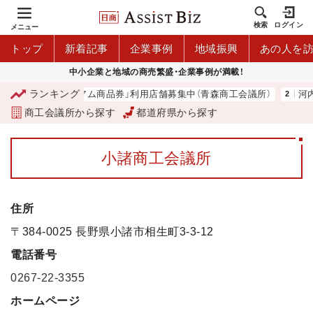
検索
ログイン
メニュー
トップ
新着記事
企業事例
地域振興
あの人を
中小企業と地域の商売繁盛・企業事例が満載！
ランキング
「青森市プレミアム商品券」利用店舗募集中（青森商工会議所）
河内 
商工会議所から探す
都道府県から探す
小諸商工会議所
住所
〒384-0025 長野県小諸市相生町3-3-12
電話番号
0267-22-3355
ホームページ