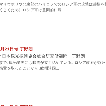
マリウポリや北東部のハリコフでのロシア軍の攻撃は凄惨を
じくためにロシア軍は意図的に病...
3月21日号 丁野朗
・日本観光振興協会総合研究所顧問 丁野朗
攻で、観光業界にも暗雲が立ち込めている。ロシア政府が欧州
置を取ったことから、欧州諸国...