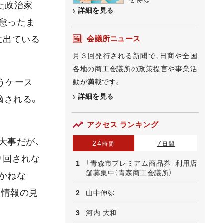
た政治家
詳細を見る
怠ったま
会議所ニュース
に出ている
月３回発行される新聞で、日商や全国
各地の商工会議所の政策提言や事業活
うケース
動が満載です。
詳細を見る
摘される。
アクセス ランキング
大事だが、
24
7
時間
日間
り回されな
「青森市プレミアム商品券」利用店
舗募集中（青森商工会議所）
かねな
い情報の見
山中伸弥
河内 大和