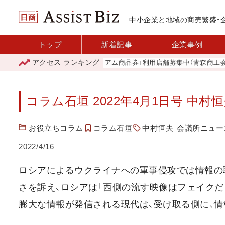
中小企業と地域の商売繁盛・
トップ
新着記事
企業事例
アクセス
ランキング
「青森市プレミアム商品券」利用店舗募集中（青森商工会議所
コラム石垣 2022年4月1日号 中村
お役立ちコラム
コラム石垣
中村恒夫
会議所ニュース
2022/4/16
ロシアによるウクライナへの軍事侵攻では情報の
さを訴え、ロシアは「西側の流す映像はフェイクだ
膨大な情報が発信される現代は、受け取る側に、