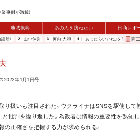
企業事例が満載！
地域振興
あの人を訪ねたい
日商レポ
商
）
山中伸弥
河内 大和
「あったらいいね」を商品化 視点を
恒夫
2022年4月1日号
取り扱いも注目された。ウクライナはSNSを駆使して
」と批判を繰り返した。為政者は情報の重要性を熟知し
情報の正確さを把握する力が求められる。