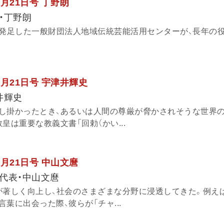
7月21日号 丁野朗
・丁野朗
に発足した一般財団法人地域伝統芸能活用センターが、長年の
7月21日号 宇津井輝史
井輝史
し掛かったとき、あるいは人間の尊厳が脅かされそうな世界
皇は重要な教義文書「回勅（かい...
6月21日号 中山文麿
代表・中山文麿
が著しく向上し、社会のさまざまな分野に浸透してきた。例え
葉に出会った際、彼らが「チャ...