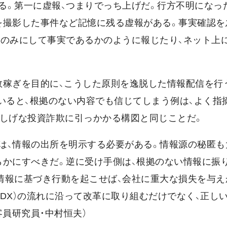
る。第一に虚報、つまりでっち上げだ。行方不明になっ
を撮影した事件など記憶に残る虚報がある。事実確認を
うのみにして事実であるかのように報じたり、ネット上
数稼ぎを目的に、こうした原則を逸脱した情報配信を行
いると、根拠のない内容でも信じてしまう例は、よく指
怪しげな投資詐欺に引っかかる構図と同じことだ。
は、情報の出所を明示する必要がある。情報源の秘匿も
らかにすべきだ。逆に受け手側は、根拠のない情報に振
情報に基づき行動を起こせば、会社に重大な損失を与え
DX）の流れに沿って改革に取り組むだけでなく、正し
員研究員・中村恒夫）