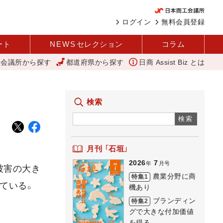
ログイン
無料会員登録
ート
NEWS
セレクション
コラム
工会議所から探す
都道府県から探す
日商 Assist Biz とは
変えて壁を越える女性経営者 西谷
バスセンターのカレー
大地は
検索
検索
月刊 「石垣」
2026
7
年
月号
被害の大き
農業分野に商
特集1
ている。
機あり
ブランディン
特集2
グで大きな付加価値
を得る