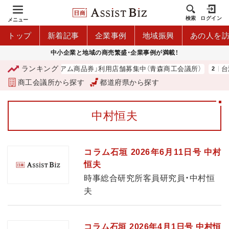
検索
ログイン
メニュー
トップ
新着記事
企業事例
地域振興
あの人を
中小企業と地域の商売繁盛・企業事例が満載！
ランキング
「青森市プレミアム商品券」利用店舗募集中（青森商工会議所）
台湾
商工会議所から探す
都道府県から探す
中村恒夫
コラム石垣 2026年6月11日号 中村
恒夫
時事総合研究所客員研究員・中村恒
夫
コラム石垣 2026年4月1日号 中村恒