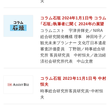
夫
コラム石垣 2024年1月1日号 コラム
「石垣」執筆者に聞く 2024年の展望
コラムニスト 宇津井輝史／NIRA
総合研究開発機構 理事 神田玲子／
観光未来プランナー 文化庁日本遺産
審査評価委員 丁野朗／時事総合研
究所 客員研究員 中村恒夫／政治経
済社会研究所代表 中山文麿
コラム石垣 2023年11月1日号 中村
恒夫
時事総合研究所客員研究員・中村恒
夫