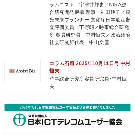
ラムニスト 宇津井輝史／NIRA総
合研究開発機構 理事 神田玲子／観
光未来プランナー 文化庁日本遺産審
査評価委員 丁野朗／時事総合研究
所 客員研究員 中村恒夫／政治経済
社会研究所代表 中山文麿
コラム石垣 2025年10月11日号 中村
恒夫
時事総合研究所客員研究員・中村恒
夫