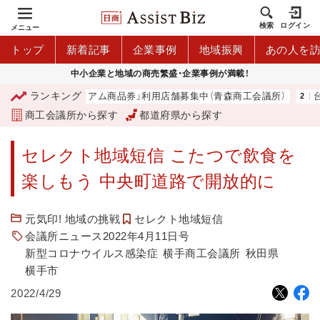
検索
ログイン
メニュー
トップ
新着記事
企業事例
地域振興
あの人を
中小企業と地域の商売繁盛・企業事例が満載！
ランキング
「青森市プレミアム商品券」利用店舗募集中（青森商工会議所）
台湾
商工会議所から探す
都道府県から探す
セレクト地域短信 こたつで飲食を
楽しもう 中央町道路で開放的に
元気印! 地域の挑戦
セレクト地域短信
会議所ニュース2022年4月11日号
新型コロナウイルス感染症
横手商工会議所
秋田県
横手市
2022/4/29