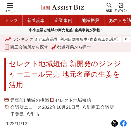
検索
ログイン
メニュー
トップ
新着記事
企業事例
地域振興
あの人を
中小企業と地域の商売繁盛・企業事例が満載！
ランキング
「青森市プレミアム商品券」利用店舗募集中（青森商工会議所）
那
商工会議所から探す
都道府県から探す
セレクト地域短信 新開発のジンジ
ャーエール完売 地元名産の生姜を
活用
元気印! 地域の挑戦
セレクト地域短信
会議所ニュース2022年10月21日号
八街商工会議所
千葉県
八街市
2022/11/13