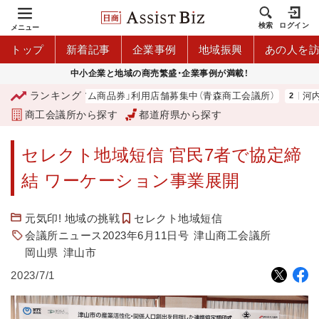
検索
ログイン
メニュー
トップ
新着記事
企業事例
地域振興
あの人を
中小企業と地域の商売繁盛・企業事例が満載！
ランキング
「青森市プレミアム商品券」利用店舗募集中（青森商工会議所）
河内 
商工会議所から探す
都道府県から探す
セレクト地域短信 官民7者で協定締
結 ワーケーション事業展開
元気印! 地域の挑戦
セレクト地域短信
会議所ニュース2023年6月11日号
津山商工会議所
岡山県
津山市
2023/7/1