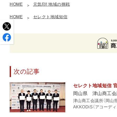
HOME
元気印! 地域の挑戦
HOME
セレクト地域短信
次の記事
セレクト地域短信 
岡山県 津山商工会
津山商工会議所（岡山県
AKKODiS（アコーデ