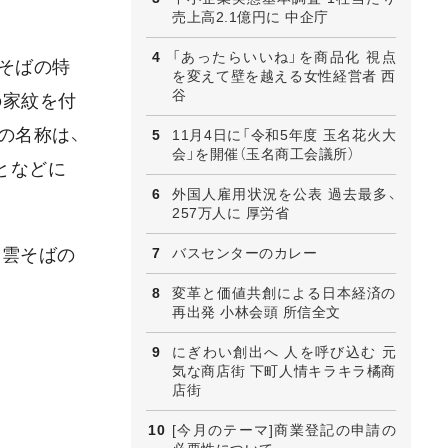
売上高2.1億円に 中企庁
「あったらいいね」を商品化 視点
そばの特
を変えて壁を越える女性経営者 西
谷
の家紋を付
の名称は、
11月4日に「令和5年度 玉名花火大
会」を開催（玉名商工会議所）
となどに
外国人雇用状況を公表 過去最多、
257万人に 厚労省
バスセンターのカレー
出雲そばの
変革と価値共創による日本経済の
再出発 小林会頭 所信全文
にぎわい創出へ 人を呼び込む 元
気な商店街 下町人情キラキラ橘商
店街
[今月のテーマ]商業登記の申請の