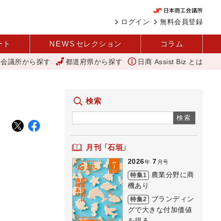
ログイン
無料会員登録
ート
NEWS
セレクション
コラム
工会議所から探す
都道府県から探す
日商 Assist Biz とは
査 1社当たり売上高2.1億円に 中企庁
「あったらいいね」を商品化
検索
検索
月刊 「石垣」
2026
7
年
月号
農業分野に商
特集1
機あり
ブランディン
特集2
グで大きな付加価値
を得る