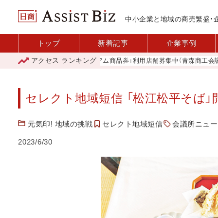
中小企業と地域の商売繁盛・
トップ
新着記事
企業事例
アクセス
ランキング
「青森市プレミアム商品券」利用店舗募集中（青森商工会議所）
セレクト地域短信 「松江松平そば」
元気印! 地域の挑戦
セレクト地域短信
会議所ニュース
2023/6/30