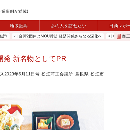
企業事例が満載！
地域振興
あの人を訪ねたい
日商レポ
商
台湾2団体とMOU締結 経済関係さらなる深化へ
中小企業実態基本調
開発 新名物としてPR
2023年6月11日号
松江商工会議所
島根県
松江市