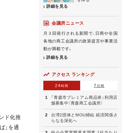
詳細を見る
会議所ニュース
月３回発行される新聞で、日商や全国
各地の商工会議所の政策提言や事業活
動が満載です。
詳細を見る
アクセス ランキング
24
7
時間
日間
「青森市プレミアム商品券」利用店
舗募集中（青森商工会議所）
台湾2団体とMOU締結 経済関係さ
ランド化推
らなる深化へ
ば」を通
中小企業実態基本調査 1社当たり