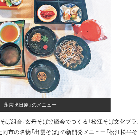
　蓬莱吃日庵」のメニュー
松江そば組合、玄丹そば協議会でつくる「松江そば文化ブ
た同市の名物「出雲そば」の新開発メニュー「松江松平そ