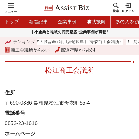
検索
ログイン
メニュー
トップ
新着記事
企業事例
地域振興
あの人を
中小企業と地域の商売繁盛・企業事例が満載！
ランキング
「青森市プレミアム商品券」利用店舗募集中（青森商工会議所）
河内 
商工会議所から探す
都道府県から探す
松江商工会議所
住所
〒690-0886 島根県松江市母衣町55-4
電話番号
0852-23-1616
ホームページ