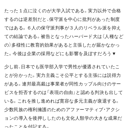
たった１点に泣くのが大学入試である。実力以外で合格
するのは逆差別だと、保守派を中心に批判があった制度
ではある。６人の保守派判事が３人のリベラル派を抑え
ての結論である。被告となったハーバード大は（人種など
の）多様性に教育的効果があると主張したが届かなかっ
た。今後は企業の採用などにも影響を及ぼすだろう▼
少し前、日本でも医学部入学で男性が優遇されていたこ
とが分かった。実力主義こそ公平とする主張には説得力
がある。連邦最高裁は事業者が同性カップル向けのサー
ビスを拒否するのは「表現の自由」と認める判決も出して
いる。これを推し進めれば寛容な多元主義が衰退する。
少数民族の権利擁護のためのアファーマティブ・アクシ
ョンの導入を後押ししたのも文化人類学の大きな成果だ
ったことを付記する。