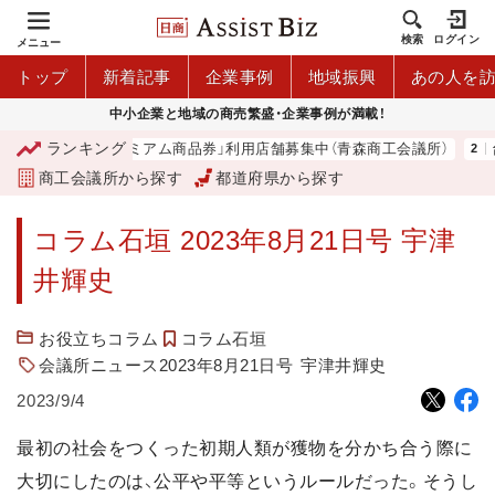
検索
ログイン
メニュー
トップ
新着記事
企業事例
地域振興
あの人を
中小企業と地域の商売繁盛・企業事例が満載！
ランキング
「青森市プレミアム商品券」利用店舗募集中（青森商工会議所）
台
商工会議所から探す
都道府県から探す
コラム石垣 2023年8月21日号 宇津
井輝史
お役立ちコラム
コラム石垣
会議所ニュース2023年8月21日号
宇津井輝史
2023/9/4
最初の社会をつくった初期人類が獲物を分かち合う際に
大切にしたのは、公平や平等というルールだった。そうし