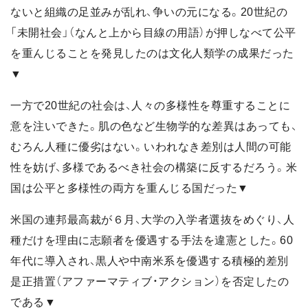
ないと組織の足並みが乱れ、争いの元になる。20世紀の
「未開社会」（なんと上から目線の用語）が押しなべて公平
を重んじることを発見したのは文化人類学の成果だった
▼
一方で20世紀の社会は、人々の多様性を尊重することに
意を注いできた。肌の色など生物学的な差異はあっても、
むろん人種に優劣はない。いわれなき差別は人間の可能
性を妨げ、多様であるべき社会の構築に反するだろう。米
国は公平と多様性の両方を重んじる国だった▼
米国の連邦最高裁が６月、大学の入学者選抜をめぐり、人
種だけを理由に志願者を優遇する手法を違憲とした。60
年代に導入され、黒人や中南米系を優遇する積極的差別
是正措置（アファーマティブ・アクション）を否定したの
である▼