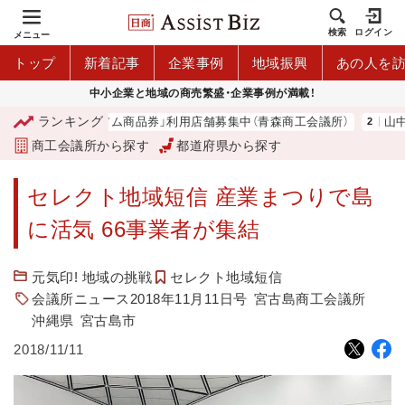
検索
ログイン
メニュー
トップ
新着記事
企業事例
地域振興
あの人を
中小企業と地域の商売繁盛・企業事例が満載！
ランキング
「青森市プレミアム商品券」利用店舗募集中（青森商工会議所）
山中伸
商工会議所から探す
都道府県から探す
セレクト地域短信 産業まつりで島
に活気 66事業者が集結
元気印! 地域の挑戦
セレクト地域短信
会議所ニュース2018年11月11日号
宮古島商工会議所
沖縄県
宮古島市
2018/11/11