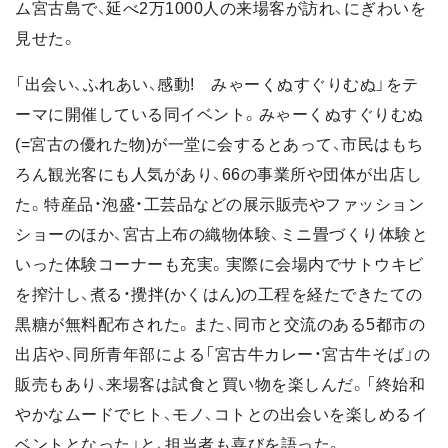
ム宮古島で、延べ2万1000人の来場客が訪れ、にぎわいを
見せた。
「出会い、ふれあい、感動! みゃーくぬすぐりむぬ」をテ
ーマに開催している同イベント。みゃーくぬすぐりむぬ
(=宮古の優れた物)が一堂に会するとあって、市民はもち
ろん観光客にも人気があり、66の事業所や団体が出店し
た。特産品・泡盛・工芸品などの展示販売やファッション
ショーのほか、宮古上布の織物体験、ミニ畳づくり体験と
いった体験コーナーも充実。実際に会場内でサトウキビ
を搾汁し、煮る・攪拌(かくはん)の工程を経たできたての
黒糖が無料配布された。また、同市と交流のある5都市の
出店や、同所青年部による「宮古牛カレー・宮古牛そば」の
販売もあり、来場客は試食と買い物を楽しんだ。「終始和
やかなムードでヒト、モノ、コトとの出会いを楽しめるイ
ベントとなった」と、担当者も喜びを語った。