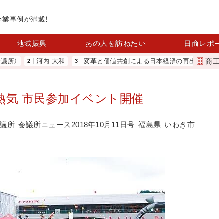
企業事例が満載！
地域振興
あの人を訪ねたい
日商レポ
商
河内 大和
変革と価値共創による日本経済の再出発 小林会頭 
熱気 市民参加イベント開催
議所
会議所ニュース2018年10月11日号
福島県
いわき市