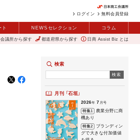
ログイン
無料会員登録
ート
NEWS
セレクション
コラム
工会議所から探す
都道府県から探す
日商 Assist Biz とは
所信全文
「あったらいいね」を商品化 視点を変えて壁を越える女性経営
検索
検索
月刊 「石垣」
2026
7
年
月号
農業分野に商
特集1
機あり
ブランディン
特集2
グで大きな付加価値
を得る