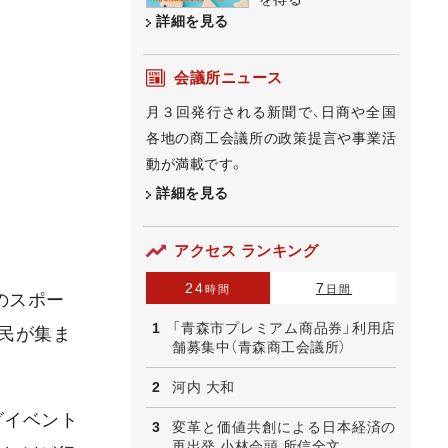
詳細を見る
会議所ニュース
月３回発行される新聞で、日商や全国
各地の商工会議所の政策提言や事業活
動が満載です。
詳細を見る
アクセス ランキング
24
7
時間
日間
のスポー
「青森市プレミアム商品券」利用店
市民が集ま
舗募集中（青森商工会議所）
河内 大和
グイベント
変革と価値共創による日本経済の
再出発 小林会頭 所信全文