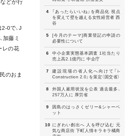
ルなどが行
「あったらいいね」を商品化 視点
を変えて壁を越える女性経営者 西
谷
-0で、J
[今月のテーマ]商業登記の申請の
、加藤ミ
必要性について
ーレの花
中小企業実態基本調査 1社当たり
売上高2.1億円に 中企庁
建設現場の省人化へ向けて「i-
市民のおま
Construction 2.0」を策定（国交省）
外国人雇用状況を公表 過去最多、
257万人に 厚労省
因島のはっさくゼリー&シャーベ
ット
にぎわい創出へ 人を呼び込む 元
気な商店街 下町人情キラキラ橘商