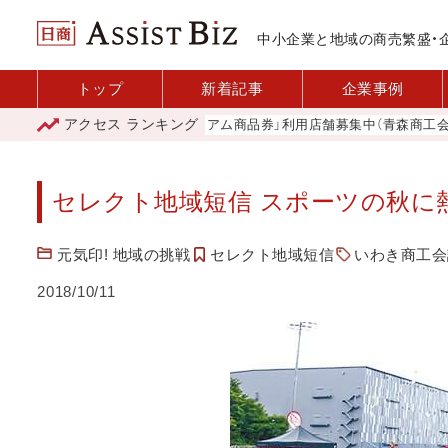
中小企業と地域の商売繁盛・
トップ
新着記事
企業事例
アクセス
ランキング
「青森市プレミアム商品券」利用店舗募集中（青森商工会議所）
セレクト地域短信 スポーツの秋に
元気印! 地域の挑戦
セレクト地域短信
いわき商工会
2018/10/11