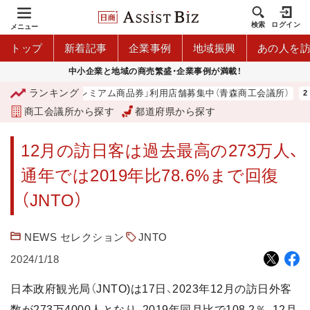
検索
ログイン
メニュー
トップ
新着記事
企業事例
地域振興
あの人を
中小企業と地域の商売繁盛・企業事例が満載！
ランキング
「青森市プレミアム商品券」利用店舗募集中（青森商工会議所）
商工会議所から探す
都道府県から探す
12月の訪日客は過去最高の273万人、
通年では2019年比78.6%まで回復
（JNTO）
NEWS セレクション
JNTO
2024/1/18
日本政府観光局（JNTO)は17日、2023年12月の訪日外客
数が273万4000人となり、2019年同月比で108.2％、12月