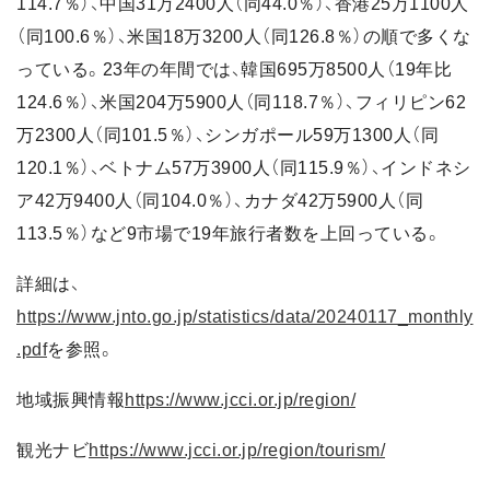
114.7％）、中国31万2400人（同44.0％）、香港25万1100人
（同100.6％）、米国18万3200人（同126.8％）の順で多くな
っている。23年の年間では、韓国695万8500人（19年比
124.6％）、米国204万5900人（同118.7％）、フィリピン62
万2300人（同101.5％）、シンガポール59万1300人（同
120.1％）、ベトナム57万3900人（同115.9％）、インドネシ
ア42万9400人（同104.0％）、カナダ42万5900人（同
113.5％）など9市場で19年旅行者数を上回っている。
詳細は、
https://www.jnto.go.jp/statistics/data/20240117_monthly
.pdf
を参照。
地域振興情報
https://www.jcci.or.jp/region/
観光ナビ
https://www.jcci.or.jp/region/tourism/