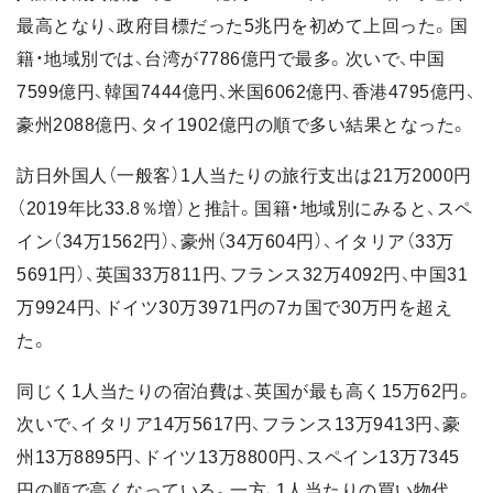
最高となり、政府目標だった5兆円を初めて上回った。国
籍・地域別では、台湾が7786億円で最多。次いで、中国
7599億円、韓国7444億円、米国6062億円、香港4795億円、
豪州2088億円、タイ1902億円の順で多い結果となった。
訪日外国人（一般客）1人当たりの旅行支出は21万2000円
（2019年比33.8％増）と推計。国籍・地域別にみると、スペ
イン（34万1562円）、豪州（34万604円）、イタリア（33万
5691円）、英国33万811円、フランス32万4092円、中国31
万9924円、ドイツ30万3971円の7カ国で30万円を超え
た。
同じく1人当たりの宿泊費は、英国が最も高く15万62円。
次いで、イタリア14万5617円、フランス13万9413円、豪
州13万8895円、ドイツ13万8800円、スペイン13万7345
円の順で高くなっている。一方、1人当たりの買い物代