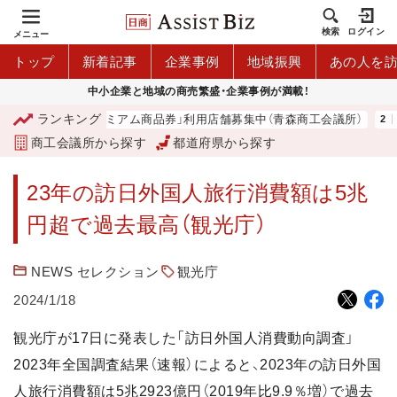
検索
ログイン
メニュー
トップ
新着記事
企業事例
地域振興
あの人を
中小企業と地域の商売繁盛・企業事例が満載！
ランキング
「青森市プレミアム商品券」利用店舗募集中（青森商工会議所）
商工会議所から探す
都道府県から探す
23年の訪日外国人旅行消費額は5兆
円超で過去最高（観光庁）
NEWS セレクション
観光庁
2024/1/18
観光庁が17日に発表した「訪日外国人消費動向調査」
2023年全国調査結果（速報）によると、2023年の訪日外国
人旅行消費額は5兆2923億円（2019年比9.9％増）で過去