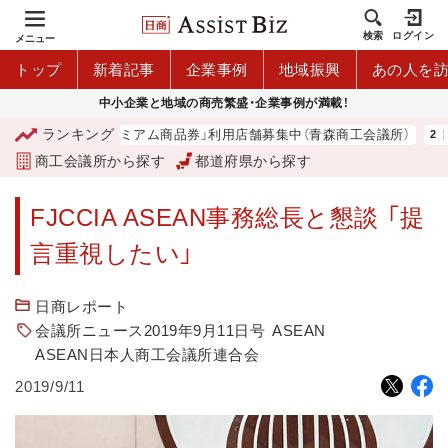
検索
ログイン
メニュー
トップ
新着記事
企業事例
地域振興
あの人を
中小企業と地域の商売繁盛・企業事例が満載！
ランキング
「青森市プレミアム商品券」利用店舗募集中（青森商工会議所）
商工会議所から探す
都道府県から探す
FJCCIA ASEAN事務総長と懇談 「提
言重視したい」
日商レポート
会議所ニュース2019年9月11日号
ASEAN
ASEAN日本人商工会議所連合会
2019/9/11