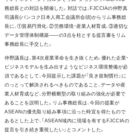
務総長との対話を開催した。対話では、FJCCIAの仲野真
司議長(バンコク日本人商工会議所会頭)からリム事務総
長に、①貿易円滑化、②労務環境・産業人材育成、③適切な
データ管理体制構築――の3点を柱とする提言書をリム
事務総長に手交した。
仲野議長は、第4次産業革命を生き抜くため、優れた企業・
ビジネスモデルを生み出すようなビジネス環境整備が必
須であるとして、今回提示した課題が「良き規制慣行」に
のっとって解決されるべきものであること、データや産
業人材育成など、分野横断型の取り組みの強化が必要で
あることを説明した。リム事務総長は、今回の提案が
ASEANの優先取り組み事項に沿った時宜を得たもので
あるとした上で、「ASEAN域内に現場を有するFJCCIAの
提言を引き続き重視したい」とコメントした。