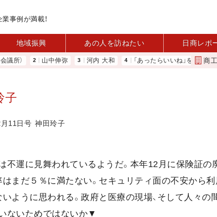
企業事例が満載！
地域振興
あの人を訪ねたい
日商レポ
商
所）
山中伸弥
河内 大和
「あったらいいね」を商品化 視点
玲子
2月11日号
神田玲子
は不運に見舞われているようだ。本年12月に保険証の
率はまだ５％に満たない。セキュリティ面の不安から利
ないように思われる。政府と医療の現場、そして人々の
いないためではないか▼