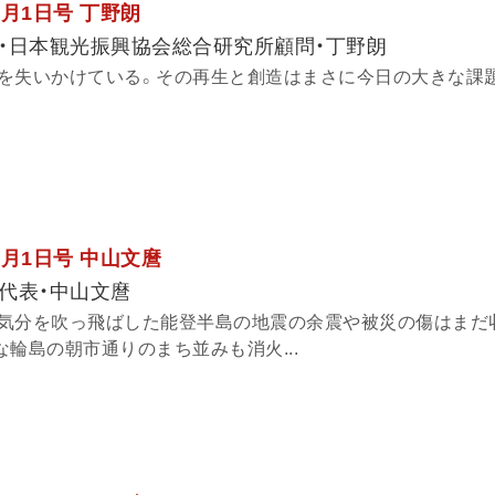
3月1日号 丁野朗
・日本観光振興協会総合研究所顧問・丁野朗
を失いかけている。その再生と創造はまさに今日の大きな課
2月1日号 中山文麿
代表・中山文麿
気分を吹っ飛ばした能登半島の地震の余震や被災の傷はまだ
輪島の朝市通りのまち並みも消火...