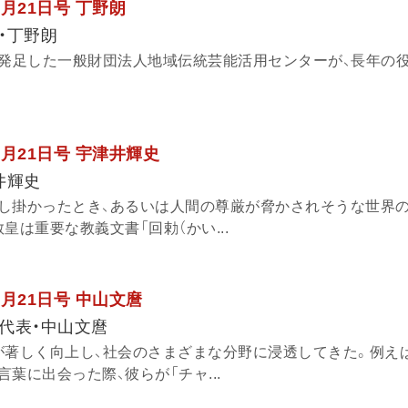
7月21日号 丁野朗
・丁野朗
に発足した一般財団法人地域伝統芸能活用センターが、長年の
7月21日号 宇津井輝史
井輝史
し掛かったとき、あるいは人間の尊厳が脅かされそうな世界
皇は重要な教義文書「回勅（かい...
6月21日号 中山文麿
代表・中山文麿
が著しく向上し、社会のさまざまな分野に浸透してきた。例え
葉に出会った際、彼らが「チャ...