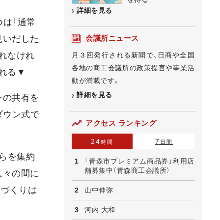
詳細を見る
つは「通常
会議所ニュース
見いだした
れなけれ
月３回発行される新聞で、日商や全国
各地の商工会議所の政策提言や事業活
れる▼
動が満載です。
詳細を見る
ンの共有を
ダウン式で
アクセス ランキング
24
7
時間
日間
らを集約
「青森市プレミアム商品券」利用店
舗募集中（青森商工会議所）
人々の間に
ンづくりは
山中伸弥
河内 大和