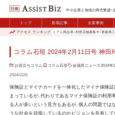
中小企業と地域の商売繁盛・
トップ
新着記事
企業事例
アクセス
ランキング
「青森市プレミアム商品券」利用店舗募集中（青森商工会議
コラム石垣 2024年2月11日号 神田
お役立ちコラム
コラム石垣
会議所ニュース2024年
2024/2/25
保険証とマイナカードを一体化したマイナ保険証
まっているが、代わりであるマイナ保険証の利用
る人が多いという見方もあるが、個人の問題では
うな社会を目指しているのかビジョンを共有して