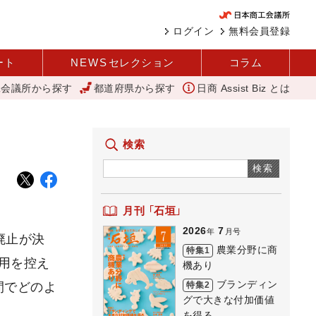
ログイン
無料会員登録
ート
NEWS
セレクション
コラム
工会議所から探す
都道府県から探す
日商 Assist Biz とは
を変えて壁を越える女性経営者 西谷
アップルパイ
11月4日に
検索
検索
月刊 「石垣」
2026
7
年
月号
廃止が決
農業分野に商
特集1
用を控え
機あり
ブランディン
特集2
間でどのよ
グで大きな付加価値
を得る