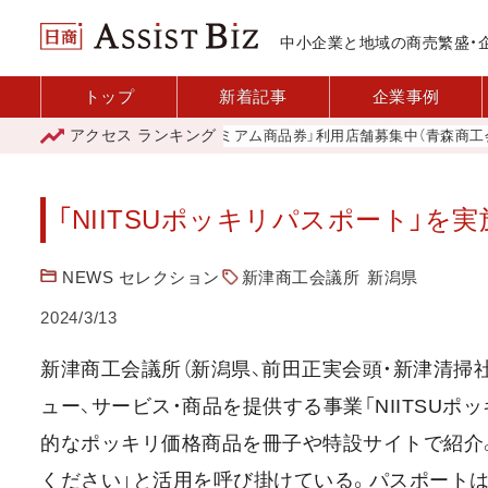
中小企業と地域の商売繁盛・
トップ
新着記事
企業事例
アクセス
ランキング
「青森市プレミアム商品券」利用店舗募集中（青森商工会議所
「NIITSUポッキリパスポート」を
NEWS セレクション
新津商工会議所
新潟県
2024/3/13
新津商工会議所（新潟県、前田正実会頭・新津清掃社）
ュー、サービス・商品を提供する事業「NIITSUポ
的なポッキリ価格商品を冊子や特設サイトで紹介
ください」と活用を呼び掛けている。パスポートは、