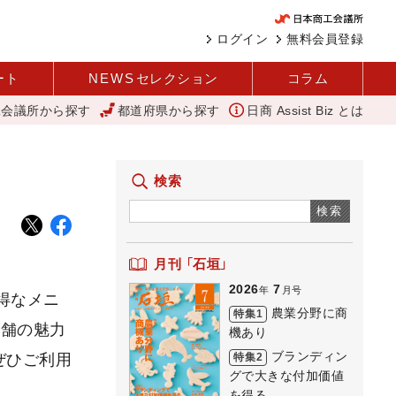
ログイン
無料会員登録
ート
NEWS
セレクション
コラム
工会議所から探す
都道府県から探す
日商 Assist Biz とは
 中企庁
「あったらいいね」を商品化 視点を変えて壁を越える女性経
検索
検索
月刊 「石垣」
2026
7
年
月号
お得なメニ
農業分野に商
特集1
店舗の魅力
機あり
ブランディン
特集2
ぜひご利用
グで大きな付加価値
を得る