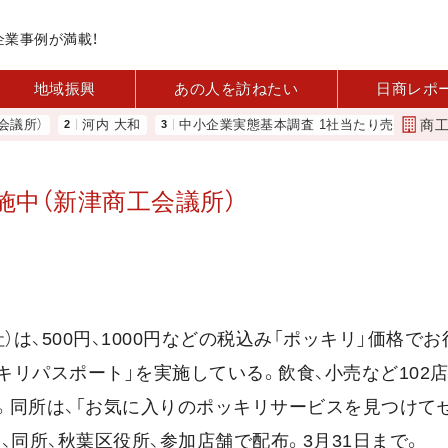
企業事例が満載！
地域振興
あの人を訪ねたい
日商レポ
商
）
河内 大和
中小企業実態基本調査 1社当たり売上高2.1億円に
実施中（新津商工会議所）
は、500円、1000円などの税込み「ポッキリ」価格で
ッキリパスポート」を実施している。飲食、小売など102
。同所は、「お気に入りのポッキリサービスを見つけて
同所、秋葉区役所、参加店舗で配布。3月31日まで。