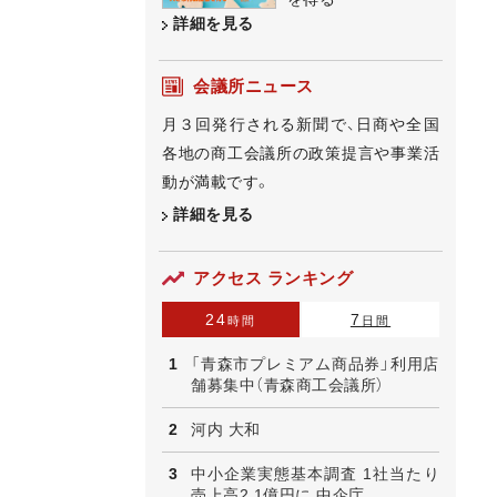
詳細を見る
会議所ニュース
月３回発行される新聞で、日商や全国
各地の商工会議所の政策提言や事業活
動が満載です。
詳細を見る
アクセス ランキング
24
7
時間
日間
「青森市プレミアム商品券」利用店
舗募集中（青森商工会議所）
河内 大和
中小企業実態基本調査 1社当たり
売上高2.1億円に 中企庁