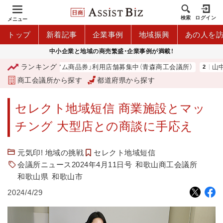
検索
ログイン
メニュー
トップ
新着記事
企業事例
地域振興
あの人を
中小企業と地域の商売繁盛・企業事例が満載！
ランキング
「青森市プレミアム商品券」利用店舗募集中（青森商工会議所）
山中
商工会議所から探す
都道府県から探す
セレクト地域短信 商業施設とマッ
チング 大型店との商談に手応え
元気印! 地域の挑戦
セレクト地域短信
会議所ニュース2024年4月11日号
和歌山商工会議所
和歌山県
和歌山市
2024/4/29