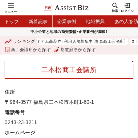
検索
ログイン
メニュー
トップ
新着記事
企業事例
地域振興
あの人を
中小企業と地域の商売繁盛・企業事例が満載！
ランキング
「青森市プレミアム商品券」利用店舗募集中（青森商工会議所）
河
商工会議所から探す
都道府県から探す
二本松商工会議所
住所
〒964-8577 福島県二本松市本町1-60-1
電話番号
0243-23-3211
ホームページ