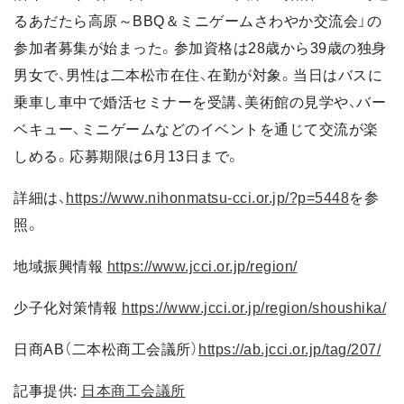
るあだたら高原～BBQ＆ミニゲームさわやか交流会」の
参加者募集が始まった。参加資格は28歳から39歳の独身
男女で、男性は二本松市在住、在勤が対象。当日はバスに
乗車し車中で婚活セミナーを受講、美術館の見学や、バー
ベキュー、ミニゲームなどのイベントを通じて交流が楽
しめる。応募期限は6月13日まで。
詳細は、
https://www.nihonmatsu-cci.or.jp/?p=5448
を参
照。
地域振興情報
https://www.jcci.or.jp/region/
少子化対策情報
https://www.jcci.or.jp/region/shoushika/
日商AB（二本松商工会議所）
https://ab.jcci.or.jp/tag/207/
記事提供:
日本商工会議所