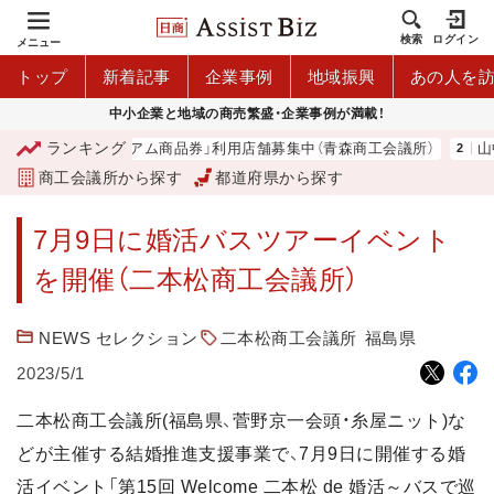
検索
ログイン
メニュー
トップ
新着記事
企業事例
地域振興
あの人を
中小企業と地域の商売繁盛・企業事例が満載！
ランキング
「青森市プレミアム商品券」利用店舗募集中（青森商工会議所）
山
商工会議所から探す
都道府県から探す
7月9日に婚活バスツアーイベント
を開催（二本松商工会議所）
NEWS セレクション
二本松商工会議所
福島県
2023/5/1
二本松商工会議所(福島県、菅野京一会頭・糸屋ニット)な
どが主催する結婚推進支援事業で、7月9日に開催する婚
活イベント「第15回 Welcome 二本松 de 婚活～バスで巡