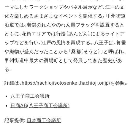
ーマにしたワークショップやパネル展示など、江戸の文
化を楽しめるさまざまなイベントを開催する。甲州街道
沿道では、老舗のれんやのれん風フラッグを設置すると
ともに、花街エリアでは行燈（あんどん）によるライトア
ップなどを行い、江戸の風情を再現する。八王子は、養蚕
や織物が盛んだったことから「桑都（そうと）」と呼ばれ、
甲州街道中最大の宿場町として発展してきた歴史があ
る。
詳細は、
https://hachiojisotosenkei.hachioji.or.jp/
を参照。
八王子商工会議所
日商AB(八王子商工会議所)
記事提供:
日本商工会議所