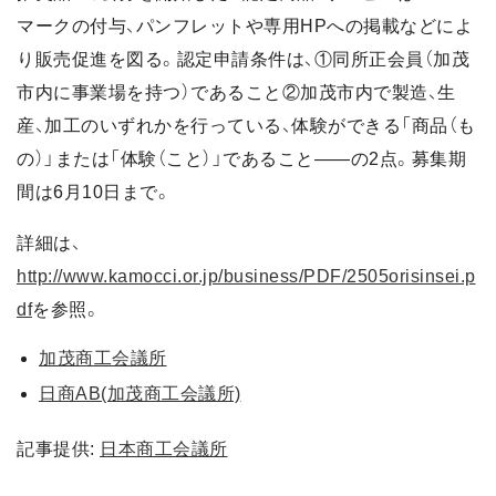
マークの付与、パンフレットや専用HPへの掲載などによ
り販売促進を図る。認定申請条件は、①同所正会員（加茂
市内に事業場を持つ）であること②加茂市内で製造、生
産、加工のいずれかを行っている、体験ができる「商品（も
の）」または「体験（こと）」であること――の2点。募集期
間は6月10日まで。
詳細は、
http://www.kamocci.or.jp/business/PDF/2505orisinsei.p
df
を参照。
加茂商工会議所
日商AB(加茂商工会議所)
記事提供:
日本商工会議所