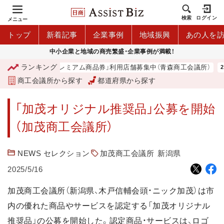
検索
ログイン
メニュー
トップ
新着記事
企業事例
地域振興
あの人を
中小企業と地域の商売繁盛・企業事例が満載！
ランキング
「青森市プレミアム商品券」利用店舗募集中（青森商工会議所）
商工会議所から探す
都道府県から探す
「加茂オリジナル推奨品」公募を開始
（加茂商工会議所）
NEWS セレクション
加茂商工会議所
新潟県
2025/5/16
加茂商工会議所（新潟県、木戸信輔会頭・ニック加茂）は市
内の優れた商品やサービスを認定する「加茂オリジナル
推奨品」の公募を開始した。認定商品・サービスは、ロゴ