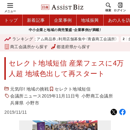
検索
ログイン
メニュー
トップ
新着記事
企業事例
地域振興
あの人を
中小企業と地域の商売繁盛・企業事例が満載！
ランキング
「青森市プレミアム商品券」利用店舗募集中（青森商工会議所）
台
商工会議所から探す
都道府県から探す
セレクト地域短信 産業フェスに4万
人超 地域色出して再スタート
元気印! 地域の挑戦
セレクト地域短信
会議所ニュース2019年11月11日号
小野商工会議所
兵庫県
小野市
2019/11/11