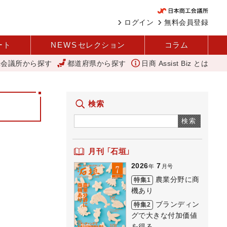
ログイン
無料会員登録
ート
NEWS
セレクション
コラム
工会議所から探す
都道府県から探す
日商 Assist Biz とは
壁を越える女性経営者 西谷
11月4日に「令和5年度 玉名花火大会」を
検索
検索
月刊 「石垣」
2026
7
年
月号
農業分野に商
特集1
機あり
ブランディン
特集2
グで大きな付加価値
を得る