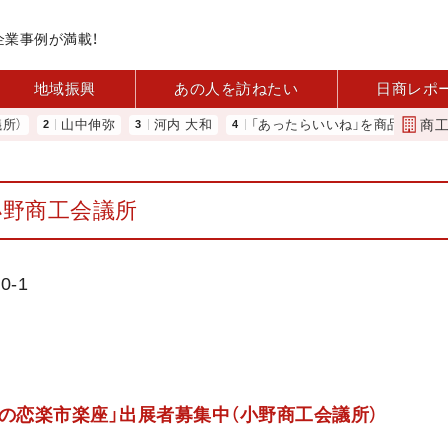
企業事例が満載！
地域振興
あの人を訪ねたい
日商レポ
商
山中伸弥
河内 大和
「あったらいいね」を商品化 視点を変えて
小野商工会議所
0-1
「おの恋楽市楽座」出展者募集中（小野商工会議所）