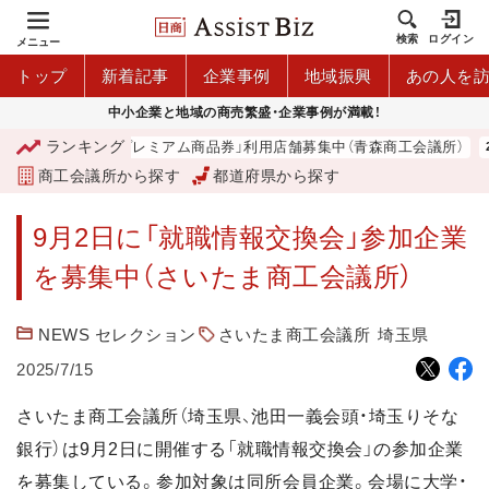
検索
ログイン
メニュー
トップ
新着記事
企業事例
地域振興
あの人を
中小企業と地域の商売繁盛・企業事例が満載！
ランキング
「青森市プレミアム商品券」利用店舗募集中（青森商工会議所）
商工会議所から探す
都道府県から探す
9月2日に「就職情報交換会」参加企業
を募集中（さいたま商工会議所）
NEWS セレクション
さいたま商工会議所
埼玉県
2025/7/15
さいたま商工会議所（埼玉県、池田一義会頭・埼玉りそな
銀行）は9月2日に開催する「就職情報交換会」の参加企業
を募集している。参加対象は同所会員企業。会場に大学・