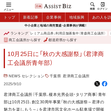
検索
ログイン
メニュー
トップ
新着記事
企業事例
地域振興
あの人を
中小企業と地域の商売繁盛・企業事例が満載！
ランキング
「青森市プレミアム商品券」利用店舗募集中（青森商工会議所）
商工会議所から探す
都道府県から探す
10月25日に「秋の大感謝祭」（君津商
工会議所青年部）
NEWS セレクション
千葉県
君津商工会議所
2025/9/10
君津商工会議所（千葉県、榎本光男会頭・タリア商事）青年
部は10月25日、創立30周年事業「秋の大感謝祭～君津の
魅力を楽しもう～」を君津市民文化ホール駐車場で開催