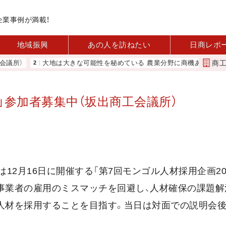
企業事例が満載！
地域振興
あの人を訪ねたい
日商レポ
商
所）
大地は大きな可能性を秘めている 農業分野に商機あり REACT
」参加者募集中（坂出商工会議所）
12月16日に開催する「第7回モンゴル人材採用企画20
模事業者の雇用のミスマッチを回避し、人材確保の課題解
人材を採用することを目指す。当日は対面での説明会後