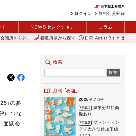
ログイン
無料会員登録
ート
NEWS
セレクション
コラム
工会議所から探す
都道府県から探す
日商 Assist Biz とは
河内 大和
外国人雇用状況を公表 過去最多、257万人に 厚労省
検索
検索
月刊 「石垣」
2026
7
年
月号
25」の参
農業分野に商
特集1
決につな
機あり
ブランディン
特集2
、面談会
グで大きな付加価値
を得る