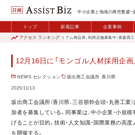
中小企業と地域の商売繁盛・
トップ
新着記事
企業事例
アクセス
ランキング
「青森市プレミアム商品券」利用店舗募集中（青森商工会議
12月16日に「モンゴル人材採用企画
NEWS セレクション
坂出商工会議所
香川県
2025/11/13
坂出商工会議所（香川県、三谷朋幹会頭・丸善工業）は
加者を募集している。同事業は、中小企業・小規
げることが目的。技術・人文知識・国際業務の高度
を開催する。