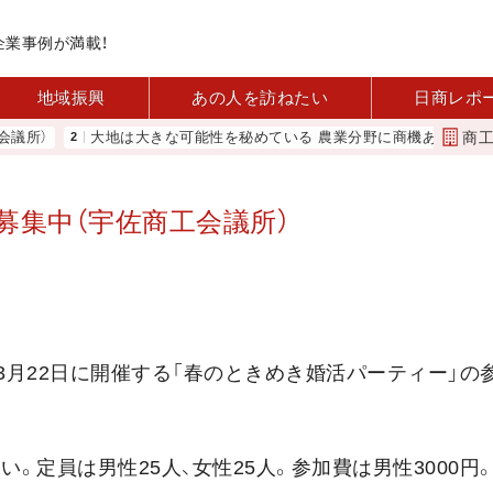
企業事例が満載！
地域振興
あの人を訪ねたい
日商レポ
商
）
大地は大きな可能性を秘めている 農業分野に商機あり REACT
募集中（宇佐商工会議所）
3月22日に開催する「春のときめき婚活パーティー」の
。定員は男性25人、女性25人。参加費は男性3000円。