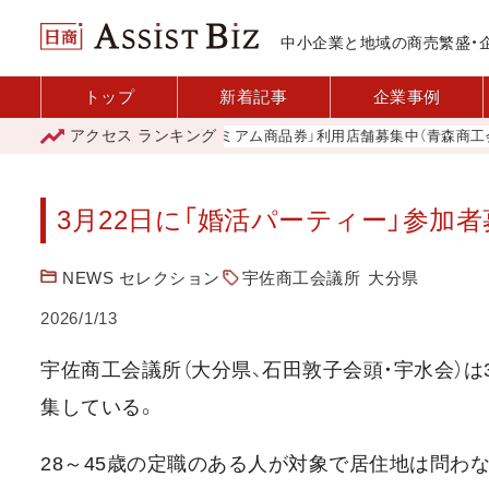
中小企業と地域の商売繁盛・
トップ
新着記事
企業事例
アクセス
ランキング
「青森市プレミアム商品券」利用店舗募集中（青森商工会議所
3月22日に「婚活パーティー」参加者
NEWS セレクション
宇佐商工会議所
大分県
2026/1/13
宇佐商工会議所（大分県、石田敦子会頭・宇水会）は
集している。
28～45歳の定職のある人が対象で居住地は問わない