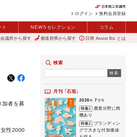
ログイン
無料会員登録
ート
NEWS
セレクション
コラム
工会議所から探す
都道府県から探す
日商 Assist Biz とは
河内 大和
外国人雇用状況を公表 過去最多、257万人に 厚労省
検索
検索
月刊 「石垣」
2026
7
年
月号
参加者を募
農業分野に商
特集1
機あり
ブランディン
特集2
女性2000
グで大きな付加価値
を得る