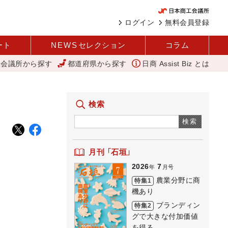
ログイン
無料会員登録
ート
NEWS
セレクション
コラム
工会議所から探す
都道府県から探す
日商 Assist Biz とは
「第3弾キラリンプレミアム応援券」を発売（滑川商工会議所）
河内 大
検索
検索
月刊 「石垣」
2026
7
年
月号
農業分野に商
特集1
機あり
ブランディン
特集2
グで大きな付加価値
を得る