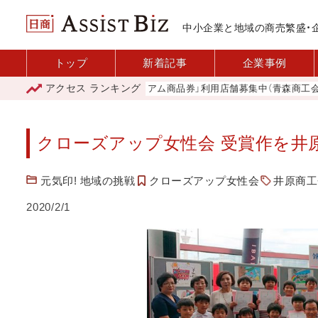
中小企業と地域の商売繁盛・
トップ
新着記事
企業事例
アクセス
ランキング
「青森市プレミアム商品券」利用店舗募集中（青森商工会議所）
クローズアップ女性会 受賞作を井
元気印! 地域の挑戦
クローズアップ女性会
井原商工
2020/2/1