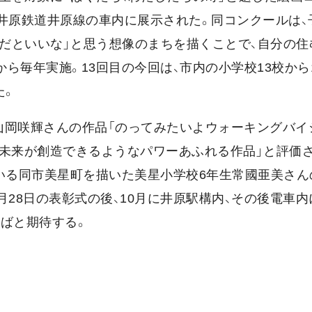
まで井原鉄道井原線の車内に展示された。同コンクールは、
ちだといいな」と思う想像のまちを描くことで、自分の住
から毎年実施。13回目の今回は、市内の小学校13校から1
た。
山岡咲輝さんの作品「のってみたいよウォーキングバイ
い未来が創造できるようなパワーあふれる作品」と評価
いる同市美星町を描いた美星小学校6年生常國亜美さん
月28日の表彰式の後、10月に井原駅構内、その後電車
ばと期待する。