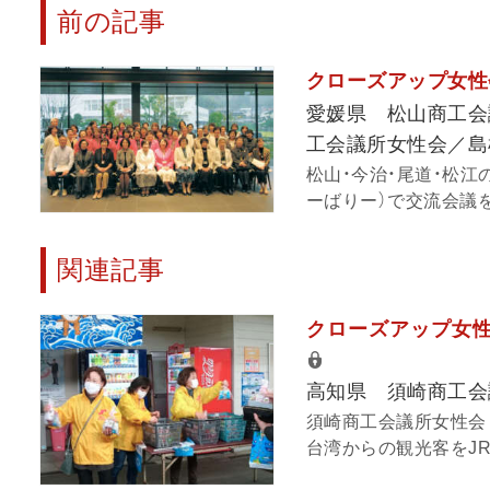
前の記事
クローズアップ女性
愛媛県 松山商工会
工会議所女性会／島
松山・今治・尾道・松江
ーばりー）で交流会議を
関連記事
クローズアップ女性
高知県 須崎商工会
須崎商工会議所女性会
台湾からの観光客をJR