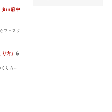
タin府中
くらフェスタ
くり方」
つくり方～