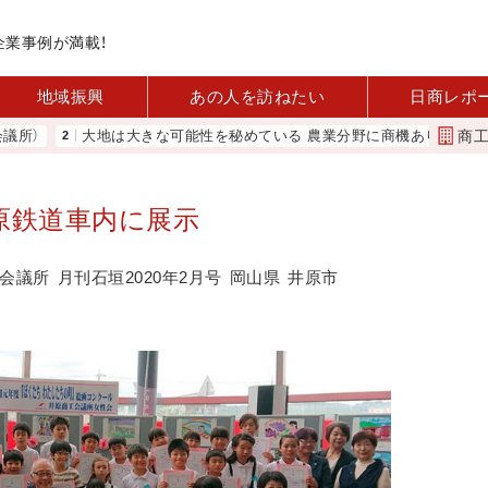
企業事例が満載！
地域振興
あの人を訪ねたい
日商レポ
商
大地は大きな可能性を秘めている 農業分野に商機あり REACT
原鉄道車内に展示
会議所
月刊石垣2020年2月号
岡山県
井原市