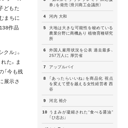
券」を発売（滑川商工会議所）
子どもた
河内 大和
むまちに
38作品
大地は大きな可能性を秘めている
農業分野に商機あり 植物育種研究
所
外国人雇用状況を公表 過去最多、
シクル」。
257万人に 厚労省
された。ま
アップルパイ
の「今も残
「あったらいいね」を商品化 視点
内に展示さ
を変えて壁を越える女性経営者 西
谷
河北 裕介
うまみが凝縮された“食べる醤油”
「ひ志お」