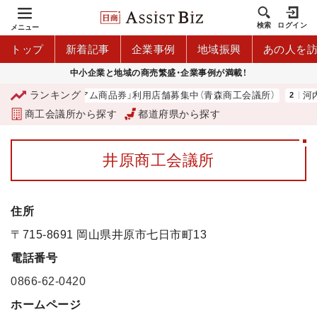
検索
ログイン
メニュー
トップ
新着記事
企業事例
地域振興
あの人を
中小企業と地域の商売繁盛・企業事例が満載！
ランキング
「青森市プレミアム商品券」利用店舗募集中（青森商工会議所）
河内 
商工会議所から探す
都道府県から探す
井原商工会議所
住所
〒715-8691 岡山県井原市七日市町13
電話番号
0866-62-0420
ホームページ