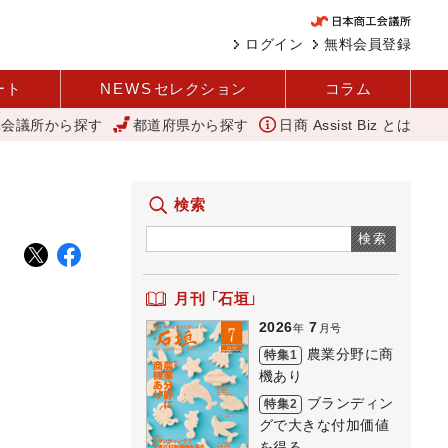
ログイン
無料会員登録
ート
NEWS
セレクション
コラム
工会議所から探す
都道府県から探す
日商 Assist Biz とは
商品化 視点を変えて壁を越える女性経営者 西谷
11月4日に「令和5
検索
検索
月刊 「石垣」
2026
7
年
月号
農業分野に商
特集1
機あり
ブランディン
特集2
グで大きな付加価値
を得る