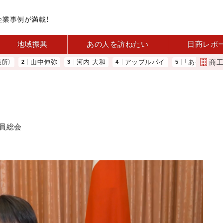
企業事例が満載！
地域振興
あの人を訪ねたい
日商レポ
商
山中伸弥
河内 大和
アップルパイ
「あったらいいね」を
員総会