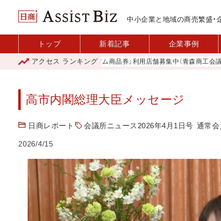
中小企業と地域の商売繁盛・
トップ
新着記事
企業事例
アクセス
ランキング
「青森市プレミアム商品券」利用店舗募集中（青森商工会議所）
高市内閣総理大臣メッセージ
日商レポート
会議所ニュース2026年4月1日号
通常会
2026/4/15