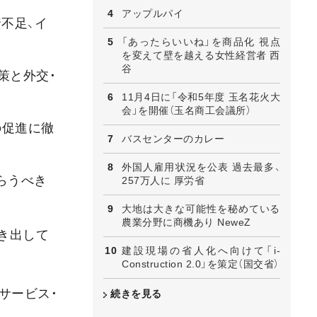
アップルパイ
不足、イ
「あったらいいね」を商品化 視点
を変えて壁を越える女性経営者 西
谷
策と外交・
11月4日に「令和5年度 玉名花火大
会」を開催（玉名商工会議所）
の促進に徹
バスセンターのカレー
外国人雇用状況を公表 過去最多、
らうべき
257万人に 厚労省
大地は大きな可能性を秘めている
農業分野に商機あり NeweZ
き出して
建設現場の省人化へ向けて「i-
Construction 2.0」を策定（国交省）
サービス・
続きを見る