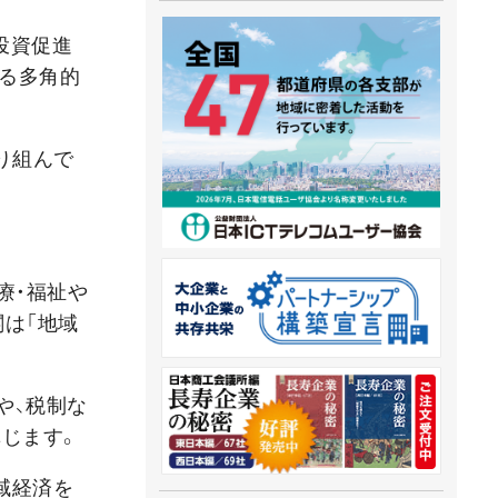
投資促進
する多角的
り組んで
療・福祉や
閣は「地域
や、税制な
じます。
域経済を