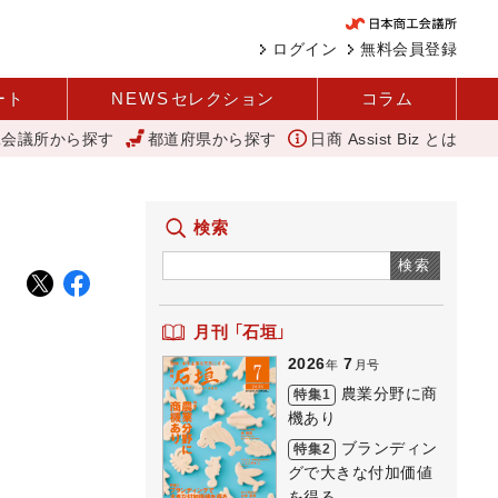
ログイン
無料会員登録
ート
NEWS
セレクション
コラム
工会議所から探す
都道府県から探す
日商 Assist Biz とは
 大和
外国人雇用状況を公表 過去最多、257万人に 厚労省
アッ
検索
検索
月刊 「石垣」
2026
7
年
月号
農業分野に商
特集1
機あり
ブランディン
特集2
グで大きな付加価値
を得る