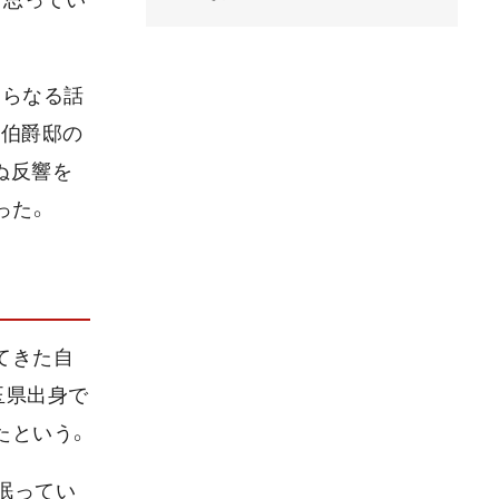
さらなる話
「伯爵邸の
ぬ反響を
った。
てきた自
玉県出身で
たという。
眠ってい