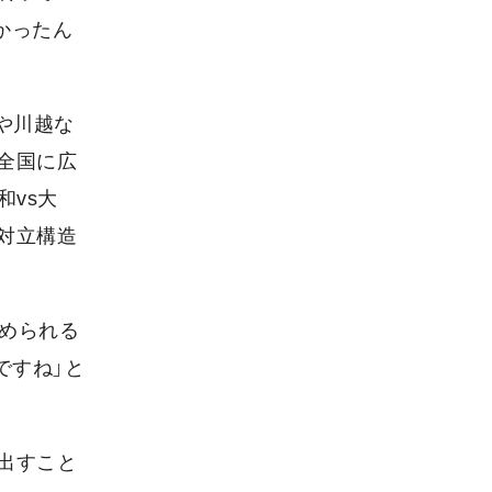
かったん
や川越な
が全国に広
和vs大
対立構造
求められる
ですね」と
出すこと