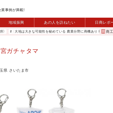
企業事例が満載！
地域振興
あの人を訪ねたい
日商レポ
商
大地は大きな可能性を秘めている 農業分野に商機あり REACT
河内
大宮ガチャタマ
玉県
さいたま市