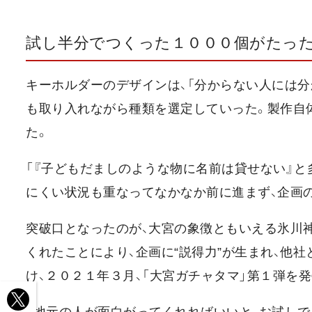
試し半分でつくった１０００個がたっ
キーホルダーのデザインは、「分からない人には分
も取り入れながら種類を選定していった。製作自
た。
「『子どもだましのような物に名前は貸せない』
にくい状況も重なってなかなか前に進まず、企画
突破口となったのが、大宮の象徴ともいえる氷川
くれたことにより、企画に“説得力”が生まれ、他
け、２０２１年３月、「大宮ガチャタマ」第１弾を発
「地元の人が面白がってくれればいいと、お試し