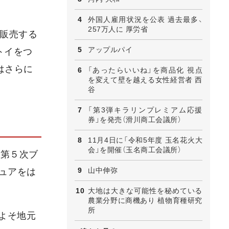
外国人雇用状況を公表 過去最多、
257万人に 厚労省
が販売する
アップルパイ
トイをつ
はさらに
「あったらいいね」を商品化 視点
を変えて壁を越える女性経営者 西
谷
「第3弾キラリンプレミアム応援
券」を発売（滑川商工会議所）
11月4日に「令和5年度 玉名花火大
会」を開催（玉名商工会議所）
は第５次ブ
山中伸弥
ュアをは
大地は大きな可能性を秘めている
農業分野に商機あり 植物育種研究
所
およそ地元