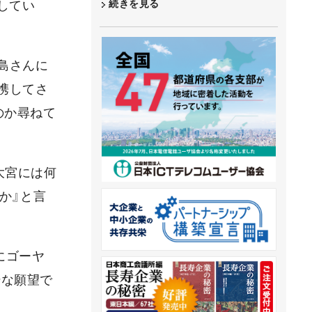
続きを見る
してい
島さんに
携してさ
のか尋ねて
大宮には何
か』と言
にゴーヤ
粋な願望で