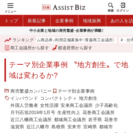
検索
ログイン
メニュー
トップ
新着記事
企業事例
地域振興
あの人を
中小企業と地域の商売繁盛・企業事例が満載！
ランキング
市プレミアム商品券」利用店舗募集中（青森商工会議所）
台湾2団体とM
商工会議所から探す
都道府県から探す
テーマ別企業事例 〝地方創生〟で地
域は変わるか?
商売繁盛カンパニー
テーマ別企業事例
インバウンド
コンパクトシティ
地方創生
外国人労働者
女性活躍
安来商工会議所
少子高齢化
月刊石垣2016年1月号
生産性向上
花巻商工会議所
近江八幡商工会議所
都城商工会議所
岩手県
花巻市
滋賀県
近江八幡市
島根県
安来市
宮崎県
都城市