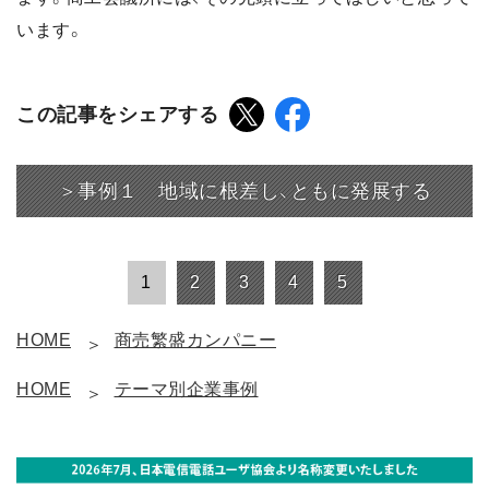
います。
この記事をシェアする
＞事例１ 地域に根差し、ともに発展する
1
2
3
4
5
HOME
商売繁盛カンパニー
HOME
テーマ別企業事例