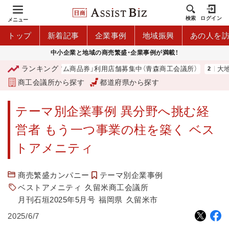
検索
ログイン
メニュー
トップ
新着記事
企業事例
地域振興
あの人を
中小企業と地域の商売繁盛・企業事例が満載！
ランキング
青森市プレミアム商品券」利用店舗募集中（青森商工会議所）
大地は大
商工会議所から探す
都道府県から探す
テーマ別企業事例 異分野へ挑む経
営者 もう一つ事業の柱を築く ベス
トアメニティ
商売繁盛カンパニー
テーマ別企業事例
ベストアメニティ
久留米商工会議所
月刊石垣2025年5月号
福岡県
久留米市
2025/6/7