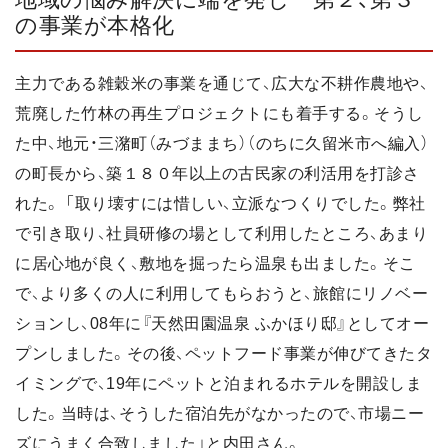
の事業が本格化
主力である雑穀米の事業を通じて、広大な不耕作農地や、
荒廃した竹林の再生プロジェクトにも着手する。そうし
た中、地元・三潴町（みづままち）（のちに久留米市へ編入）
の町長から、築１８０年以上の古民家の利活用を打診さ
れた。 「取り壊すには惜しい、立派なつくりでした。弊社
で引き取り、社員研修の場として利用したところ、あまり
に居心地が良く、敷地を掘ったら温泉も出ました。そこ
で、より多くの人に利用してもらおうと、旅館にリノベー
ションし、08年に『天然田園温泉 ふかほり邸』としてオー
プンしました。その後、ペットフード事業が伸びてきたタ
イミングで、19年にペットと泊まれるホテルを開設しま
した。当時は、そうした宿泊先がなかったので、市場ニー
ズにうまく合致しました」と内田さん。