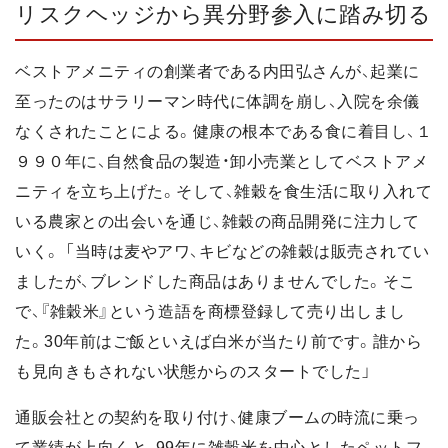
リスクヘッジから異分野参入に踏み切る
ベストアメニティの創業者である内田弘さんが、起業に
至ったのはサラリーマン時代に体調を崩し、入院を余儀
なくされたことによる。健康の根本である食に着目し、１
９９０年に、自然食品の製造・卸小売業としてベストアメ
ニティを立ち上げた。そして、雑穀を食生活に取り入れて
いる農家との出会いを通じ、雑穀の商品開発に注力して
いく。 「当時は麦やアワ、キビなどの雑穀は販売されてい
ましたが、ブレンドした商品はありませんでした。そこ
で、『雑穀米』という造語を商標登録して売り出しまし
た。30年前はご飯といえば白米が当たり前です。誰から
も見向きもされない状態からのスタートでした」
通販会社との契約を取り付け、健康ブームの時流に乗っ
て業績が上向くと、99年に雑穀米を中心としたペットフ