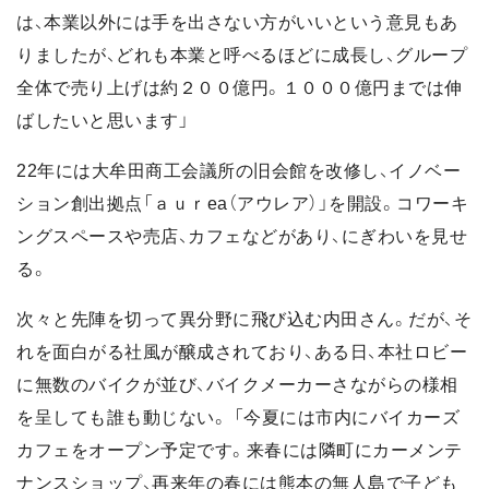
は、本業以外には手を出さない方がいいという意見もあ
りましたが、どれも本業と呼べるほどに成長し、グループ
全体で売り上げは約２００億円。１０００億円までは伸
ばしたいと思います」
22年には大牟田商工会議所の旧会館を改修し、イノベー
ション創出拠点「ａｕｒea（アウレア）」を開設。コワーキ
ングスペースや売店、カフェなどがあり、にぎわいを見せ
る。
次々と先陣を切って異分野に飛び込む内田さん。だが、そ
れを面白がる社風が醸成されており、ある日、本社ロビー
に無数のバイクが並び、バイクメーカーさながらの様相
を呈しても誰も動じない。 「今夏には市内にバイカーズ
カフェをオープン予定です。来春には隣町にカーメンテ
ナンスショップ、再来年の春には熊本の無人島で子ども