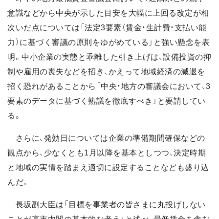
意識などから中央が示した目安を大幅に上回る改定が相
次いだ点については「法定3要素（賃金・生計費・支払い能
力）に基づく審議の原則をゆがめている」と強い懸念を表
明。中小企業の実態と乖離した引き上げは、設備投資の抑
制や雇用の喪失などを招き、かえって地域経済の減退を
招く恐れがあることから「中央・地方の審議会において、3
要素のデータに基づく熟議を徹底すべき」と要請してい
る。
さらに、発効日については企業の準備期間確保などの
観点から、少なくとも1月以降を基本としつつ、決定時期
と地域の実情を踏まえ適切に設定することなども盛り込
んだ。
長坂副大臣は「目標を事業者の皆さまに丸投げしない