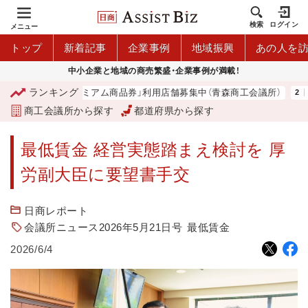
検索
ログイン
メニュー
トップ
新着記事
企業事例
地域振興
あの人を
中小企業と地域の商売繁盛・企業事例が満載！
ランキング
「青森市プレミアム商品券」利用店舗募集中（青森商工会議所）
山
商工会議所から探す
都道府県から探す
最低賃金 経営実態踏まえ検討を 厚
労副大臣に要望書手交
日商レポート
会議所ニュース2026年5月21日号
最低賃金
2026/6/4