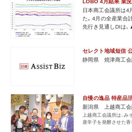
LOBO 4月結果 
日本商工会議所は4月
た。4月の全産業合計
先行き見通しDIは、▲
セレクト地域短信 
静岡県 焼津商工会
自慢の逸品 特産品
新潟県 上越商工会
上越商工会議所は、み
唐辛子を発酵させた香辛