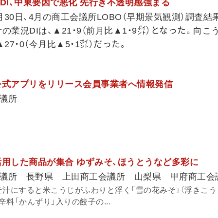
業況DI、中東要因で悪化 先行き不透明感強まる
30日、4月の商工会議所LOBO（早期景気観測）調査結
の業況DIは、▲21・9（前月比▲1・9㌽）となった。向こ
27・0（今月比▲5・1㌽）だった。
公式アプリをリリース会員事業者へ情報発信
議所
活用した商品が集合 ゆずみそ、ほうとうなど多彩に
議所 長野県 上田商工会議所 山梨県 甲府商工会
そ汁にすると米こうじがふわりと浮く「雪の花みそ」（浮きこう
料「かんずり」入りの餃子の...