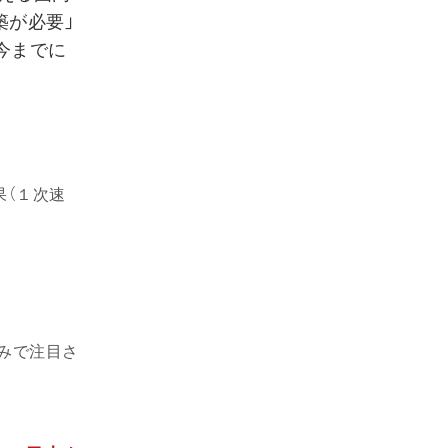
築が必要」
今までに
果（１次速
みで注目さ