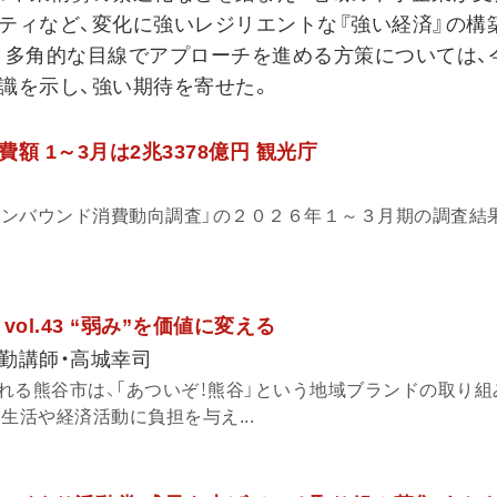
ティなど、変化に強いレジリエントな『強い経済』の構
、多角的な目線でアプローチを進める方策については、
識を示し、強い期待を寄せた。
額 1～3月は2兆3378億円 観光庁
「インバウンド消費動向調査」の２０２６年１～３月期の調査結
ol.43 “弱み”を価値に変える
勤講師・高城幸司
れる熊谷市は、「あついぞ！熊谷」という地域ブランドの取り組
生活や経済活動に負担を与え...