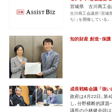
宮城県 古川商工会
古川商工会議所（宮城
ち）」を開催している。
知的財産 創造・保
成長戦略会議 「強い
政府は4月22日、第
し、分野横断的課題
議所の小林健会頭は