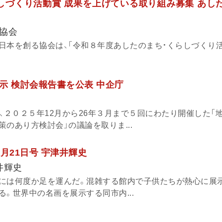
しづくり活動賞 成果を上げている取り組み募集 あし
協会
日本を創る協会は、「令和８年度あしたのまち・くらしづくり
示 検討会報告書を公表 中企庁
、２０２５年12月から26年３月まで５回にわたり開催した「
のあり方検討会」の議論を取りま...
5月21日号 宇津井輝史
井輝史
には何度か足を運んだ。混雑する館内で子供たちが熱心に展
。世界中の名画を展示する同市内...