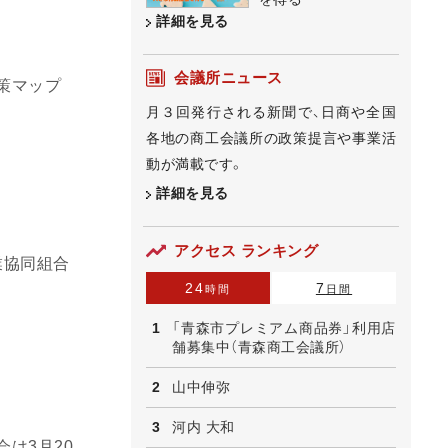
詳細を見る
会議所ニュース
策マップ
月３回発行される新聞で、日商や全国
各地の商工会議所の政策提言や事業活
動が満載です。
詳細を見る
アクセス ランキング
業協同組合
24
7
時間
日間
「青森市プレミアム商品券」利用店
舗募集中（青森商工会議所）
山中伸弥
河内 大和
は3月20