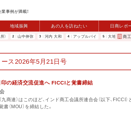
企業事例が満載！
地域振興
あの人を訪ねたい
日商レポ
商
山中伸弥
河内 大和
アップルパイ
大地は大きな可能性を秘
ース2026年5月21日号
印の経済交流促進へ FICCIと覚書締結
会
九商連）はこのほど、インド商工会議所連合会（以下、FICCI）
書（MOU）を締結した。