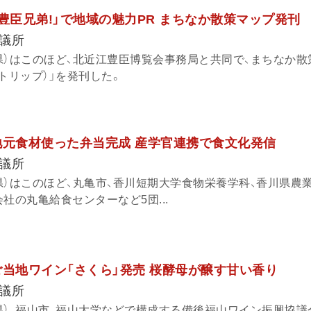
豊臣兄弟!」で地域の魅力PR まちなか散策マップ発刊
議所
県）はこのほど、北近江豊臣博覧会事務局と共同で、まちなか散
ー トリップ）」を発刊した。
地元食材使った弁当完成 産学官連携で食文化発信
議所
県）はこのほど、丸亀市、香川短期大学食物栄養学科、香川県農
社の丸亀給食センターなど5団...
ご当地ワイン「さくら」発売 桜酵母が醸す甘い香り
議所
県）、福山市、福山大学などで構成する備後福山ワイン振興協議会