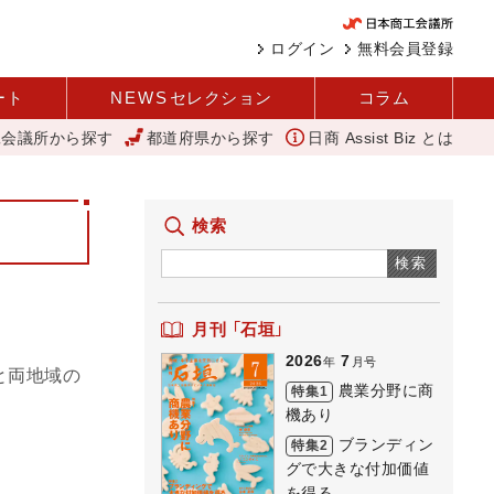
ログイン
無料会員登録
ート
NEWS
セレクション
コラム
工会議所から探す
都道府県から探す
日商 Assist Biz とは
めている 農業分野に商機あり REACT
「あったらいいね」を商品化
検索
検索
月刊 「石垣」
2026
7
年
月号
と両地域の
農業分野に商
特集1
機あり
ブランディン
特集2
グで大きな付加価値
を得る