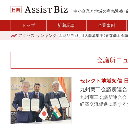
中小企業と地域の商売繁盛・
トップ
新着記事
企業事例
アクセス
ランキング
「青森市プレミアム商品券」利用店舗募集中（青森商工会議所）
会議所ニュ
セレクト地域短信 日
九州商工会議所連合
九州商工会議所連合会（
経済交流促進に関する覚