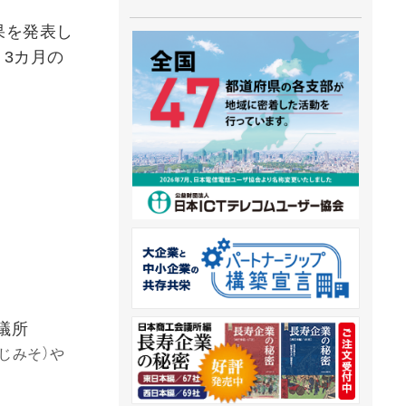
果を発表し
う3カ月の
議所
じみそ）や