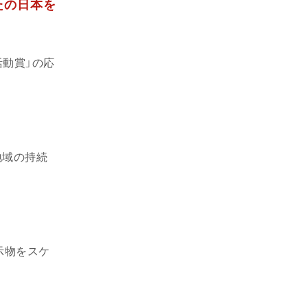
たの日本を
活動賞」の応
地域の持続
示物をスケ