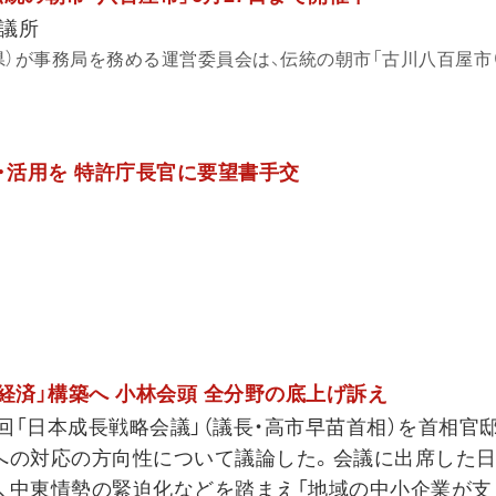
議所
県）が事務局を務める運営委員会は、伝統の朝市「古川八百屋市
護・活用を 特許庁長官に要望書手交
経済」構築へ 小林会頭 全分野の底上げ訴え
4回「日本成長戦略会議」（議長・高市早苗首相）を首相官
への対応の方向性について議論した。会議に出席した
、中東情勢の緊迫化などを踏まえ「地域の中小企業が支