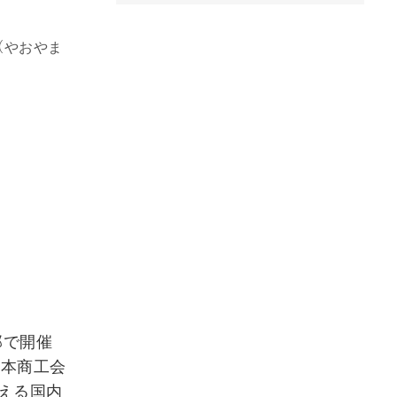
（やおやま
邸で開催
日本商工会
える国内