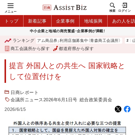
検索
ログイン
メニュー
トップ
新着記事
企業事例
地域振興
あの人を
中小企業と地域の商売繁盛・企業事例が満載！
ランキング
「青森市プレミアム商品券」利用店舗募集中（青森商工会議所）
山中
商工会議所から探す
都道府県から探す
提言 外国人との共生へ 国家戦略と
して位置付けを
日商レポート
会議所ニュース2026年6月1日号
総合政策委員会
2026/6/15