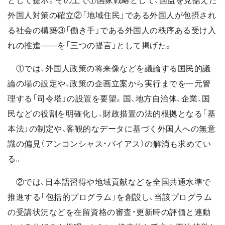
として提示。その上で①国家戦略として、国益を見据えた
外国人対策の確立②「地域住民」である外国人が包摂され
る社会の構築③「働き手」である外国人の秩序ある受け入
れの推進――を「三つの提言」として掲げた。
①では、外国人政策の将来像などを議論する国民的議
論の場の設定や、政策の企画立案から実行までを一元管
理する「司令塔」の設置を要望。国、地方自治体、企業、国
民などの役割を明確化し、財政措置の法的根拠となる「基
本法」の制定や、客観的なデータに基づく外国人への無意
識の偏見（アンコンシャス・バイアス）の解消も求めてい
る。
②では、日本語習得や地域貢献などを全国共通水準で
推進する「包括的プログラム」を創設し、当該プログラム
の受講状況などを在留資格の審査・更新時の評価と連動