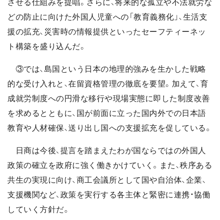
させる仕組みを提唱。さらに、将来的な孤立や不法就労な
どの防止に向けた外国人児童への「教育義務化」、生活支
援の拡充、災害時の情報提供といったセーフティーネッ
ト構築を盛り込んだ。
③では、島国という日本の地理的強みを生かした戦略
的な受け入れと、在留資格管理の徹底を要望。加えて、育
成就労制度への円滑な移行や現場実態に即した制度改善
を求めるとともに、国が前面に立った国内外での日本語
教育や人材確保、送り出し国への支援拡充を促している。
日商は今後、提言を踏まえたわが国ならではの外国人
政策の確立を政府に強く働きかけていく。また、秩序ある
共生の実現に向け、商工会議所として国や自治体、企業、
支援機関など、政策を実行する各主体と緊密に連携・協働
していく方針だ。