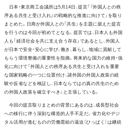
日本・東京商工会議所は5月14日、提言「『外国人との秩
序ある共生と受け入れ』の戦略的な推進に向けて」を取り
まとめた。日商が外国人との「共生」を主題に据えた提言
を行うのは今回が初めてとなる。提言では、日本人も外国
人も「経済社会を共に支え合う存在」であるとし、外国人
が日本で安全・安心に学び、働き、暮らし、地域に貢献して
もらう環境整備の重要性を指摘。将来的な国力の維持・強
化に向けて「外国人との秩序ある共生と受け入れを重要
な国家戦略の一つに位置付け、諸外国の外国人政策の経
験や反省などを検証し、日本ならではの真の共生のため
の外国人政策を確立すべき」と主張している。
今回の提言取りまとめの背景にあるのは、成長型社会
への移行に伴う深刻な構造的人手不足だ。省力化やデジ
タル活用が進むものの労働需給の逼迫（ひっぱく）は継続