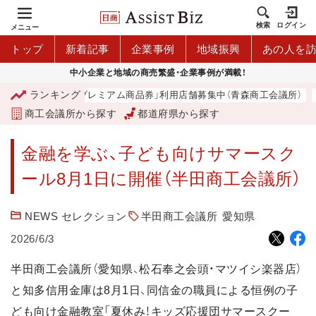
検索
ログイン
メニュー
トップ
新着記事
企業事例
地域振興
あの人を
中小企業と地域の商売繁盛・企業事例が満載！
ランキング
「青森市プレミアム商品券」利用店舗募集中（青森商工会議所）
商工会議所から探す
都道府県から探す
金融を学ぶ、子ども向けサマースク
ール8月1日に開催（半田商工会議所）
NEWS セレクション
半田商工会議所
愛知県
2026/6/3
半田商工会議所（愛知県、松石奉之会頭・マツイシ楽器店）
と知多信用金庫は8月1日、同信金の職員による恒例の子
ども向け金融教室「夏休み！キッズ応援団サマースクー