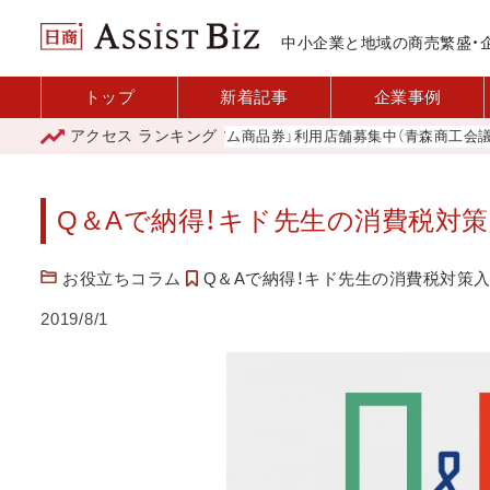
中小企業と地域の商売繁盛・
トップ
新着記事
企業事例
アクセス
ランキング
「青森市プレミアム商品券」利用店舗募集中（青森商工会議所）
Q＆Aで納得！キド先生の消費税対策入門
お役立ちコラム
Q＆Aで納得！キド先生の消費税対策
2019/8/1