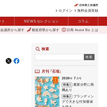
ログイン
無料会員登録
ート
NEWS
セレクション
コラム
工会議所から探す
都道府県から探す
日商 Assist Biz とは
変革と価値共創による日本経済の再出発 小林会頭 所信全文
にぎわい
検索
検索
月刊 「石垣」
2026
7
年
月号
農業分野に商
特集1
機あり
ブランディン
特集2
グで大きな付加価値
を得る