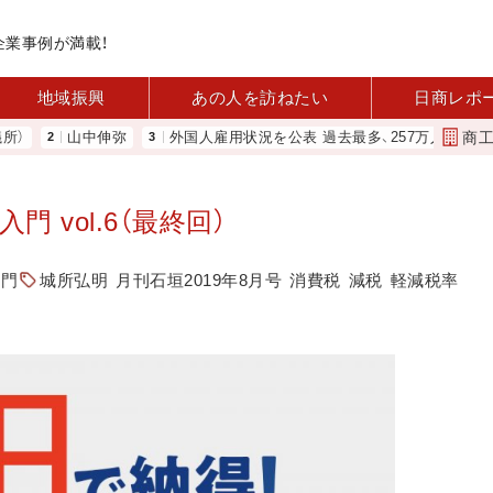
企業事例が満載！
地域振興
あの人を訪ねたい
日商レポ
商
山中伸弥
外国人雇用状況を公表 過去最多、257万人に 厚労省
 vol.6（最終回）
入門
城所弘明
月刊石垣2019年8月号
消費税
減税
軽減税率