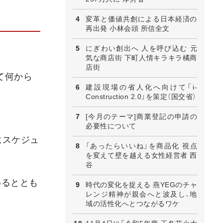
変革と価値共創による日本経済の
再出発 小林会頭 所信全文
にぎわい創出へ 人を呼び込む 元
気な商店街 下町人情キラキラ橘商
店街
て何から
建設現場の省人化へ向けて「i-
Construction 2.0」を策定（国交省）
[今月のテーマ]商業登記の申請の
必要性について
にスケジュ
「あったらいいね」を商品化 視点
を変えて壁を越える女性経営者 西
谷
めるととも
時代の変化を捉える 燕YEGのチャ
レンジ精神が親会へと波及し、地
域の活性化へとつながるワケ