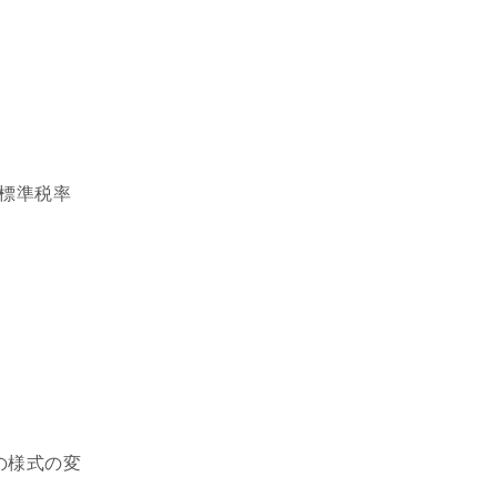
、標準税率
の様式の変