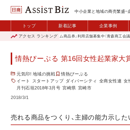
中小企業と地域の商売繁盛・
トップ
新着記事
企業事例
アクセス
ランキング
「青森市プレミアム商品券」利用店舗募集中（青森商工会議所）
情熱ぴーぷる 第16回女性起業家大
元気印! 地域の挑戦
情熱ぴーぷる
イート
スタートアップ
ダイバーシティ
全商女性連
女
月刊石垣2018年3月号
宮崎県
宮崎市
2018/3/1
売れる商品をつくり、主婦の能力示した