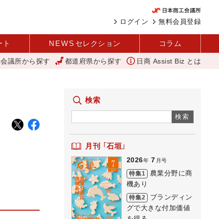
ログイン
無料会員登録
ート
NEWS
セレクション
コラム
工会議所から探す
都道府県から探す
日商 Assist Biz とは
革と価値共創による日本経済の再出発 小林会頭 所信全文
にぎわい創
検索
検索
月刊 「石垣」
2026
7
年
月号
農業分野に商
特集1
機あり
ブランディン
特集2
グで大きな付加価値
を得る