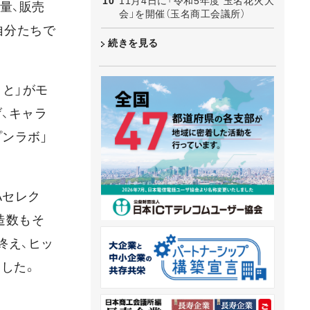
11月4日に「令和5年度 玉名花火大
量、販売
会」を開催（玉名商工会議所）
自分たちで
続きを見る
と」がモ
、キャラ
ンラボ」
Aセレク
造数もそ
終え、ヒッ
した。