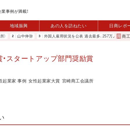
企業事例が満載！
地域振興
あの人を訪ねたい
日商レポ
商
山中伸弥
外国人雇用状況を公表 過去最多、257万人に 厚労省
変
賞・スタートアップ部門奨励賞
性起業家 事例
女性起業家大賞
宮崎商工会議所
い