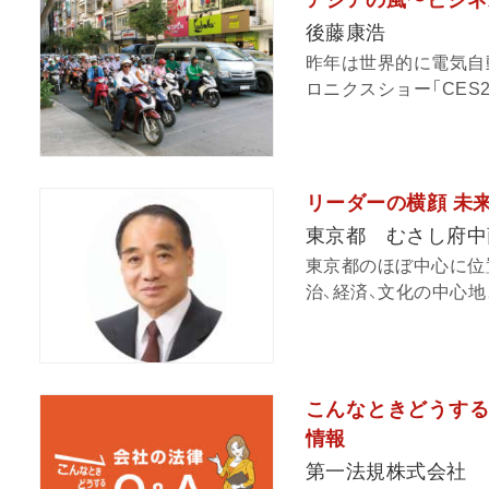
アジアの風〜ビジネ
後藤康浩
昨年は世界的に電気自
ロニクスショー「CES2
リーダーの横顔 未
東京都 むさし府中
東京都のほぼ中心に位
治、経済、文化の中心地
こんなときどうする
情報
第一法規株式会社