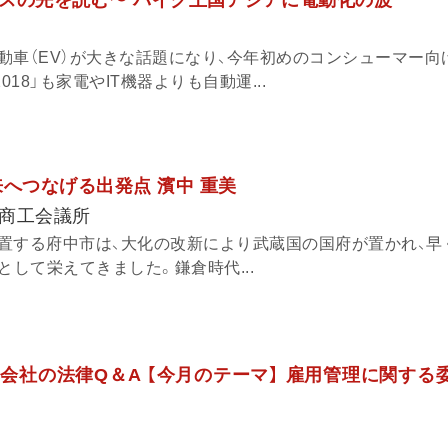
スの先を読む〜 バイク王国アジアに電動化の波
動車（EV）が大きな話題になり、今年初めのコンシューマー向
018」も家電やIT機器よりも自動運...
来へつなげる出発点 濱中 重美
商工会議所
置する府中市は、大化の改新により武蔵国の国府が置かれ、早
として栄えてきました。鎌倉時代...
会社の法律Q＆A 【今月のテーマ】 雇用管理に関する