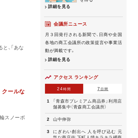
詳細を見る
会議所ニュース
月３回発行される新聞で、日商や全国
各地の商工会議所の政策提言や事業活
と、「あな
動が満載です。
詳細を見る
アクセス ランキング
24
7
時間
日間
 クールな
「青森市プレミアム商品券」利用店
舗募集中（青森商工会議所）
輪スノーボ
山中伸弥
にぎわい創出へ 人を呼び込む 元
気な商店街 下町人情キラキラ橘商