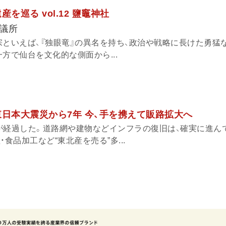
を巡る vol.12 鹽竈神社
議所
宗といえば、『独眼竜』の異名を持ち、政治や戦略に長けた勇猛
方で仙台を文化的な側面から...
東日本大震災から7年 今、手を携えて販路拡大へ
が経過した。道路網や建物などインフラの復旧は、確実に進ん
食品加工など“東北産を売る”多...