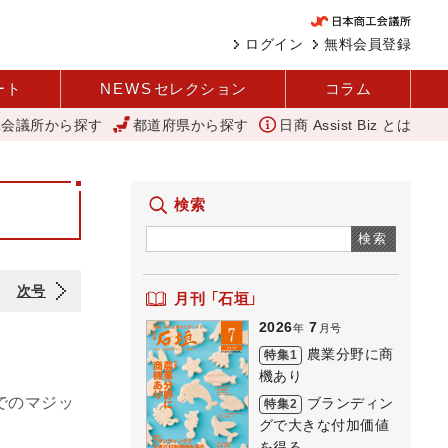
ログイン
無料会員登録
ート
NEWS
セレクション
コラム
工会議所から探す
都道府県から探す
日商 Assist Biz とは
キラ橘商店街
外国人雇用状況を公表 過去最多、257万人に 厚労省
検索
検索
次号
月刊 「石垣」
2026
7
年
月号
農業分野に商
特集1
機あり
でのマジッ
ブランディン
特集2
グで大きな付加価値
を得る