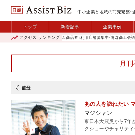
中小企業と地域の商売繁盛・
トップ
新着記事
企業事例
アクセス
ランキング
「青森市プレミアム商品券」利用店舗募集中（青森商工会議所）
月刊
前号
あの人を訪ねたい 
マジシャン
東日本大震災から7年
クショーやチャリティー