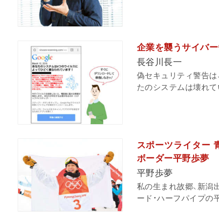
企業を襲うサイバー
長谷川長一
偽セキュリティ警告は
たのシステムは壊れてい
スポーツライター 
ボーダー平野歩夢
平野歩夢
私の生まれ故郷、新潟
ード・ハーフパイプの平