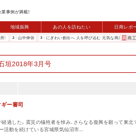
企業事例が満載！
地域振興
あの人を訪ねたい
日商レポ
商
山中伸弥
にぎわい創出へ 人を呼び込む 元気な商店街 下町人情キラ
石垣2018年3月号
マギー審司
が経過した。震災の犠牲者を悼み、さらなる復興を願って東北
活動を続けている宮城県気仙沼市...