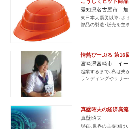
こうしてヒット商品
愛知県名古屋市 加
東日本大震災以降、さ
部品の製造・販売を主事
情熱ぴーぷる 第1
宮崎県宮崎市 イー
起業するまで、私は夫
ランディングやリサーチ
真壁昭夫の経済底流
真壁昭夫
現在、世界の主要国は