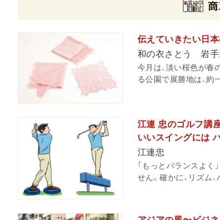
伝えていきたい日本
和の衣さとう 岩手
今月は、淡い桜色が春
る公園で展勝地は、約一
江連 忠のゴルフ講座
いいスイングには 
江連忠
「もっとバランスよく
せん。確かに、リズム、