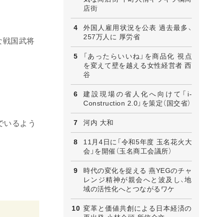
店街
外国人雇用状況を公表 過去最多、
257万人に 厚労省
な戦国武将
「あったらいいね」を商品化 視点
を変えて壁を越える女性経営者 西
谷
建設現場の省人化へ向けて「i-
Construction 2.0」を策定（国交省）
河内 大和
でいるよう
11月4日に「令和5年度 玉名花火大
会」を開催（玉名商工会議所）
時代の変化を捉える 燕YEGのチャ
レンジ精神が親会へと波及し、地
域の活性化へとつながるワケ
変革と価値共創による日本経済の