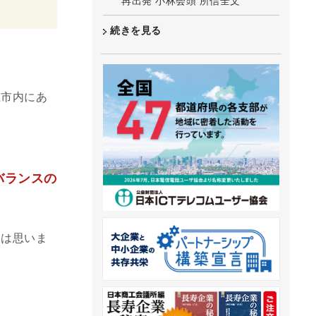
再出発 小林会頭 所信全文
続きを見る
上市内にあ
 バランスの
とは思いま