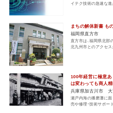
イテク技術の急速な進歩
まちの解体新書 も
福岡県直方市
直方市は、福岡県北部の
北九州市とのアクセスが
100年経営に極意
は変わっても商人精
兵庫県加古川市 大
瀬戸内海の播磨灘に面
売や修理・技術サポート