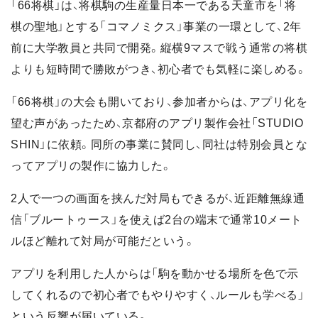
「66将棋」は、将棋駒の生産量日本一である天童市を「将
棋の聖地」とする「コマノミクス」事業の一環として、2年
前に大学教員と共同で開発。縦横9マスで戦う通常の将棋
よりも短時間で勝敗がつき、初心者でも気軽に楽しめる。
「66将棋」の大会も開いており、参加者からは、アプリ化を
望む声があったため、京都府のアプリ製作会社「STUDIO
SHIN」に依頼。同所の事業に賛同し、同社は特別会員とな
ってアプリの製作に協力した。
2人で一つの画面を挟んだ対局もできるが、近距離無線通
信「ブルートゥース」を使えば2台の端末で通常10メート
ルほど離れて対局が可能だという。
アプリを利用した人からは「駒を動かせる場所を色で示
してくれるので初心者でもやりやすく、ルールも学べる」
という反響が届いている。