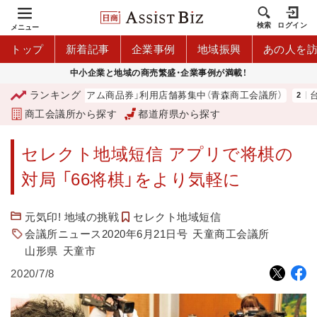
検索
ログイン
メニュー
トップ
新着記事
企業事例
地域振興
あの人を
中小企業と地域の商売繁盛・企業事例が満載！
ランキング
「青森市プレミアム商品券」利用店舗募集中（青森商工会議所）
台湾
商工会議所から探す
都道府県から探す
セレクト地域短信 アプリで将棋の
対局 「66将棋」をより気軽に
元気印! 地域の挑戦
セレクト地域短信
会議所ニュース2020年6月21日号
天童商工会議所
山形県
天童市
2020/7/8