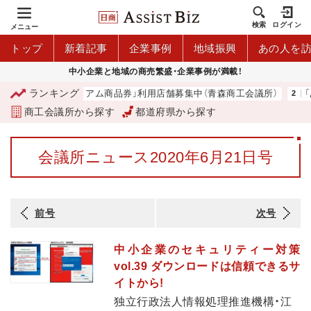
検索
ログイン
メニュー
トップ
新着記事
企業事例
地域振興
あの人を
中小企業と地域の商売繁盛・企業事例が満載！
ランキング
「青森市プレミアム商品券」利用店舗募集中（青森商工会議所）
「あ
商工会議所から探す
都道府県から探す
会議所ニュース2020年6月21日号
前号
次号
中小企業のセキュリティー対策
vol.39 ダウンロードは信頼できるサ
イトから!
独立行政法人情報処理推進機構・江