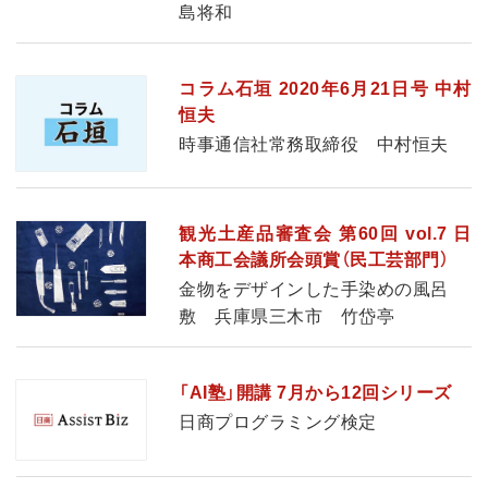
島将和
コラム石垣 2020年6月21日号 中村
恒夫
時事通信社常務取締役 中村恒夫
観光土産品審査会 第60回 vol.7 日
本商工会議所会頭賞（民工芸部門）
金物をデザインした手染めの風呂
敷 兵庫県三木市 竹岱亭
「AI塾」開講 7月から12回シリーズ
日商プログラミング検定