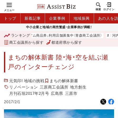
検索
ログイン
メニュー
トップ
新着記事
企業事例
地域振興
あの人を
中小企業と地域の商売繁盛・企業事例が満載！
ランキング
「青森市プレミアム商品券」利用店舗募集中（青森商工会議所）
河内 大
商工会議所から探す
都道府県から探す
まちの解体新書 陸・海・空を結ぶ瀬
戸のインターチェンジ
元気印! 地域の挑戦
まちの解体新書
リノベーション
三原商工会議所
地方創生
月刊石垣2017年2月号
広島県
三原市
2017/2/1