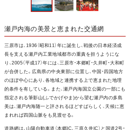
瀬戸内海の美景と恵まれた交通網
三原市は、1936（昭和11）年に誕生し、戦後の日本経済成
長を支える瀬戸内工業地域都市の重責を担うようにな
り、2005（平成17）年には、三原市・本郷町・久井町・大和町
が合併した。広島県の中央東部に位置し、中国・四国地方
のほぼ中心にあり、各地域と連携する上で恵まれた地理
的条件を有している。また、瀬戸内海国立公園の一部にも
指定される筆影山(ふでかげやま)から望む瀬戸内の多島
美は、瀬戸内海随一と評されるほどすばらしく、天候に恵
まれれば四国山脈をも見渡せる。
道路網は、山陽自動車道（本郷IC、三原久井IC）と国道2号・