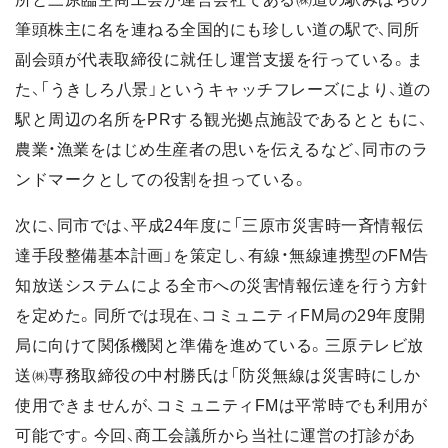
筆頭株主に名を連ねる全国的にも珍しい道の駅で、同所
副会頭が代表取締役に就任し運営支援を行っている。ま
た、「うきしろ八景」というキャッチフレーズにより、道の
駅と周辺の名所をPRする観光拠点施設であるとともに、
農業・漁業をはじめ生産者の思いを伝えるなど、同市のラ
ンドマークとしての役割を担っている。
次に、同市では、平成24年度に「三原市災害時一斉情報伝
達手段整備基本計画」を策定し、有線・無線連携型のFM告
知放送システムによる全市への災害情報伝達を行う方針
を定めた。同所では現在、コミュニティFM局の29年度開
局に向けて関係機関と準備を進めている。三原テレビ放
送㈱専務取締役の中村勝氏は「防災無線は災害時にしか
使用できませんが、コミュニティFMは平常時でも利用が
可能です。今回、商工会議所から当社に運営の打診があ