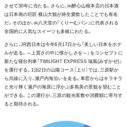
させて30年に当たる。さらに、㈱醉心山根本店の日本酒
は日本画の巨匠 横山大観が終生愛飲したことでも有名
だ。そのほか、㈱八天堂の「くりーむパン」に代表される
全国的に人気なスイーツも多岐にわたる。
さらに、JR西日本は今年6月17日から「美しい日本をホテ
ルが走る。～上質さの中に懐かしさを～」をコンセプトに
新たな寝台列車「TWILIGHT EXPRESS 瑞風(みずかぜ)」
を運行する。1泊2日の山陽コース（上り）では、三原駅か
ら呉線に入り、瀬戸内海沿いを走る。車窓からはキラキラ
と光り輝く瀬戸の海原に浮かぶ多島美の景観を望むこと
ができる。この運行が、三原の観光客数や消費額に寄与す
ると期待される。