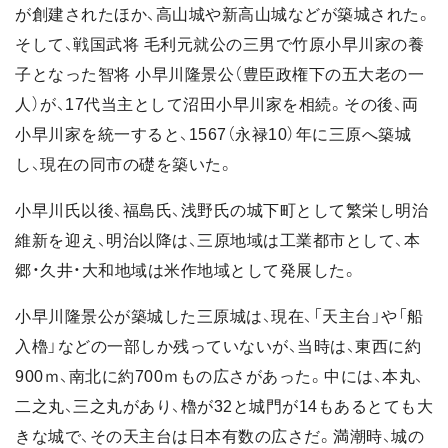
が創建されたほか、高山城や新高山城などが築城された。
そして、戦国武将 毛利元就公の三男で竹原小早川家の養
子となった智将 小早川隆景公（豊臣政権下の五大老の一
人）が、17代当主として沼田小早川家を相続。その後、両
小早川家を統一すると、1567（永禄10）年に三原へ築城
し、現在の同市の礎を築いた。
小早川氏以後、福島氏、浅野氏の城下町として繁栄し明治
維新を迎え、明治以降は、三原地域は工業都市として、本
郷・久井・大和地域は米作地域として発展した。
小早川隆景公が築城した三原城は、現在、「天主台」や「船
入櫓」などの一部しか残っていないが、当時は、東西に約
900ｍ、南北に約700ｍもの広さがあった。中には、本丸、
二之丸、三之丸があり、櫓が32と城門が14もあるとても大
きな城で、その天主台は日本有数の広さだ。満潮時、城の