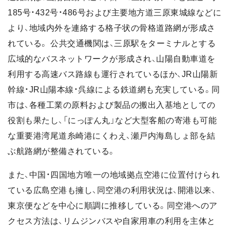
185号・432号・486号および主要地方道三原東城線などに
より、地域内外を連絡する格子状の骨格道路網が形成さ
れている。 公共交通機関は、三原駅をターミナルとする
広域的なバスネットワークが形成され、山陽自動車道を
利用する高速バス路線も運行されているほか、JR山陽新
幹線・JR山陽本線・呉線による鉄道網も充実している。同
市は、各種工業の原料および製品の搬出入基地としての
役割も果たし、「にっぽん丸」など大型客船の寄港も可能
な重要港湾尾道糸崎港にくわえ、瀬戸内海島しょ部を結
ぶ航路網が整備されている。
また、中国・四国地方唯一の地域拠点空港に位置付けられ
ている広島空港も擁し、同空港の利用状況は、開港以来、
東京便などを中心に順調に推移している。同空港へのア
クセス方法は、リムジンバスや自家用車の利用を主体と