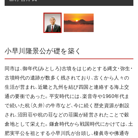
小早川隆景公が礎を築く
同市は、御年代(みとしろ)古墳をはじめとする縄文・弥生・
古墳時代の遺跡が数多く残されており、古くから人々の
生活が営まれ、近畿と九州を結び四国と連絡する海上交
通の要衝であった。平安時代には、楽音寺や1960年代ま
で続いた杭（久井）の牛市など、今に続く歴史資源が創設
され、沼田荘や杭の荘などの荘園が経営されたことで穀
倉地として栄えた。鎌倉時代から戦国時代にかけては、土
肥実平公を祖とする小早川氏が台頭し、棲眞寺や佛通寺