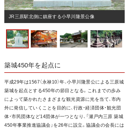
JR三原駅北側に鎮座する小早川隆景公像
築城450年を起点に
平成29年は1567（永禄10）年、小早川隆景公による三原城
築城を起点とする450年の節目となる。これまでの歩み
によって築かれたさまざまな観光資源に光を当て、市内
外に発信していくことを目的に、行政・経済団体・観光団
体・市民団体など14団体が一つとなり、「瀬戸内三原 築城
450年事業推進協議会」を26年に設立。協議会の会長には