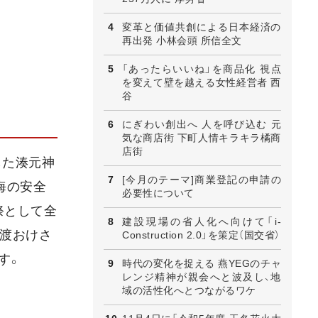
変革と価値共創による日本経済の
再出発 小林会頭 所信全文
「あったらいいね」を商品化 視点
を変えて壁を越える女性経営者 西
谷
にぎわい創出へ 人を呼び込む 元
気な商店街 下町人情キラキラ橘商
店街
した湊元神
[今月のテーマ]商業登記の申請の
海の安全
必要性について
祭として全
建設現場の省人化へ向けて「i-
佐渡おけさ
Construction 2.0」を策定（国交省）
す。
時代の変化を捉える 燕YEGのチャ
レンジ精神が親会へと波及し、地
域の活性化へとつながるワケ