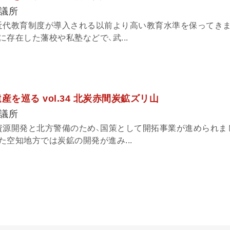
議所
近代教育制度が導入される以前より高い教育水準を保ってきま
存在した藩校や私塾などで、武...
産を巡る vol.34 北炭赤間炭鉱ズリ山
議所
資源開発と北方警備のため、国策として開拓事業が進められま
空知地方では炭鉱の開発が進み...