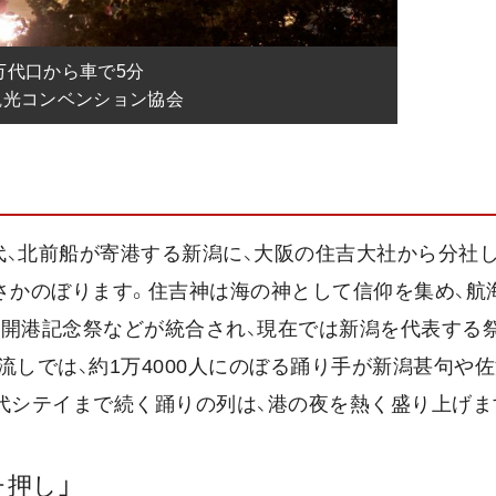
代口から車で5分

観光コンベンション協会
代、北前船が寄港する新潟に、大阪の住吉大社から分社
にさかのぼります。住吉神は海の神として信仰を集め、航
、開港記念祭などが統合され、現在では新潟を代表する
流しでは、約1万4000人にのぼる踊り手が新潟甚句や
代シテイまで続く踊りの列は、港の夜を熱く盛り上げま
チ押し」