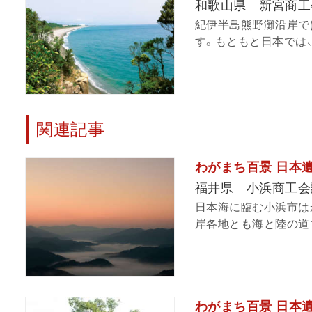
和歌山県 新宮商工
紀伊半島熊野灘沿岸で
す。もともと日本では、
関連記事
わがまち百景 日本遺産
福井県 小浜商工会
日本海に臨む小浜市は
岸各地とも海と陸の道で
わがまち百景 日本遺産