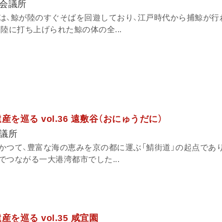
会議所
は、鯨が陸のすぐそばを回遊しており、江戸時代から捕鯨が行
陸に打ち上げられた鯨の体の全...
を巡る vol.36 遠敷谷（おにゅうだに）
議所
かつて、豊富な海の恵みを京の都に運ぶ「鯖街道」の起点であ
つながる一大港湾都市でした...
を巡る vol.35 咸宜園