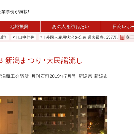
企業事例が満載！
地域振興
あの人を訪ねたい
日商レポ
商
山中伸弥
外国人雇用状況を公表 過去最多、257万人に 厚労省
変
28 新潟まつり・大民謡流し
新潟商工会議所
月刊石垣2019年7月号
新潟県
新潟市