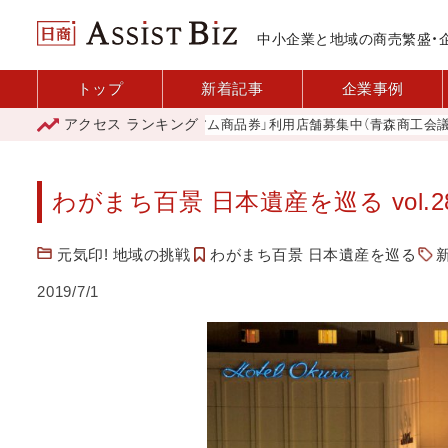
中小企業と地域の商売繁盛・
トップ
新着記事
企業事例
アクセス
ランキング
「青森市プレミアム商品券」利用店舗募集中（青森商工会議所）
わがまち百景 日本遺産を巡る vol.
元気印! 地域の挑戦
わがまち百景 日本遺産を巡る
2019/7/1