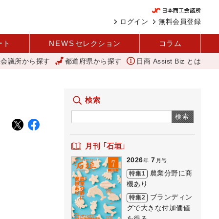
ログイン
無料会員登録
ート
NEWS
セレクション
コラム
工会議所から探す
都道府県から探す
日商 Assist Biz とは
革と価値共創による日本経済の再出発 小林会頭 所信全文
「あったら
検索
検索
月刊 「石垣」
2026
7
年
月号
農業分野に商
特集1
機あり
ブランディン
特集2
グで大きな付加価値
を得る