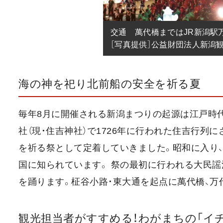
交通　萬代橋まではJR新潟駅万
［写真提供］公益財団法人新潟
海の神を祀り北前船の安全を祈る夏
毎年8月に開催される新潟まつりの起源は江戸時
社（現・住吉神社）で1726年に行われた住吉行列
を祈る祭として定着していきました。昭和に入り
国に知られています。 祭の最初に行われる大民謡
を踊ります。柾谷小路・東大通を起点に萬代橋、万
観光担当者がすすめる！わがまちの「イ