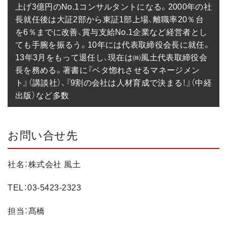
上げ3億円のNo.1コンサルタントになる。2000年の社
長就任後は大証2部から東証1部上場、離職率20％台
を6％までに改善、賞与支給No.1企業など経営者とし
ても手腕を振るう。10年には代表取締役会長に就任。
13年3月をもって退任し、現在は㈱風土代表取締役会
長を務める。著書に『ベタ惚れさせるマネージメン
ト』（講談社）、『9割の会社は人材育成で決まる！』（中経
出版）など多数
お問い合せ先
社名：株式会社 風土
TEL：03-5423-2323
担当：髙橋