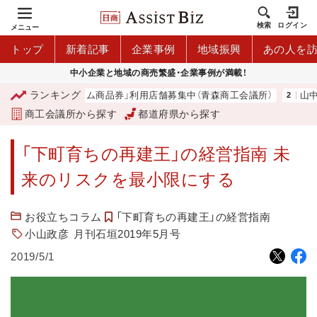
検索
ログイン
メニュー
トップ
新着記事
企業事例
地域振興
あの人を
中小企業と地域の商売繁盛・企業事例が満載！
ランキング
「青森市プレミアム商品券」利用店舗募集中（青森商工会議所）
山中伸
商工会議所から探す
都道府県から探す
「下町育ちの再建王」の経営指南 未
来のリスクを最小限にする
お役立ちコラム
「下町育ちの再建王」の経営指南
小山政彦
月刊石垣2019年5月号
2019/5/1