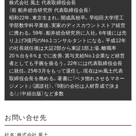
株式会社 風土 代表取締役会長

（前 船井総合研究所 代表取締役会長）

昭和22年、東京生まれ。開成高校卒。早稲田大学理工
学部数学科卒業後、実家のディスカウントストア経営
に携わる。59年、船井総合研究所に入社。6年後には売
り上げ3億円のNo.1コンサルタントになる。平成12年
の社長就任後は大証2部から東証1部上場、離職率
20％台を6％までに改善、賞与支給No.1企業など経営
者としても手腕を振るう。22年には代表取締役会長
に就任。25年3月をもって退任し、現在は㈱風土代表
取締役会長を務める。著書に『ベタ惚れさせるマネー
ジメント』（講談社）、『9割の会社は人材育成で決ま
る！』（中経出版）など多数
お問い合せ先
社名：株式会社 風土