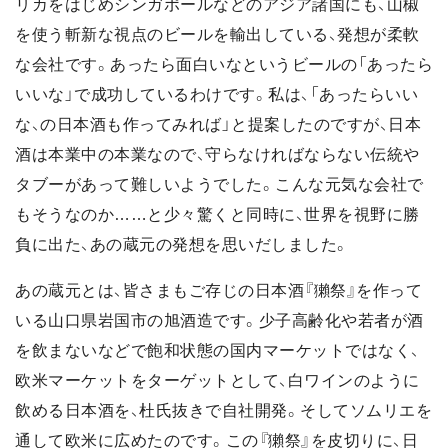
リカをはじめシンガポールなどのアジア諸国にも、山椒
を使う斬新な視点のビールを輸出している、発想が柔軟
な会社です。あったら面白いなというビールの「あったら
いいな」で成功しているわけです。私は、「あったらいい
な、の日本酒も作ってみれば」と提案したのですが、日本
酒は本業中の本業なので、守らなければならない伝統や
タブーがあって難しいようでした。こんな元気な会社で
もそうなのか……と少々驚くと同時に、世界を視野に勝
負に出た、あの蔵元の発想を思いだしました。
あの蔵元とは、皆さまもご存じの日本酒『獺祭』を作って
いる山口県岩国市の旭酒造です。少子高齢化や若者が酒
を飲まないなどで飽和状態の国内マーケットではなく、
欧米マーケットをターゲットとして、白ワインのように
飲める日本酒を、杜氏抜きで自社開発。そしてソムリエを
通して欧米に広めたのです。この『獺祭』を皮切りに、日