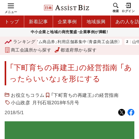
検索
ログイン
メニュー
トップ
新着記事
企業事例
地域振興
あの人を
中小企業と地域の商売繁盛・企業事例が満載！
ランキング
「青森市プレミアム商品券」利用店舗募集中（青森商工会議所）
山中伸
商工会議所から探す
都道府県から探す
「下町育ちの再建王」の経営指南 「あ
ったらいいな」を形にする
お役立ちコラム
「下町育ちの再建王」の経営指南
小山政彦
月刊石垣2018年5月号
2018/5/1